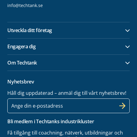
info@techtank.se
Utveckla ditt företag
Öpp
Engagera dig
Öpp
Om Techtank
Öpp
Nyhetsbrev
Håll dig uppdaterad – anmäl dig till vårt nyhetsbrev!
E-
post
Bli medlem i Techtanks industrikluster
Få tillgång till coachning, nätverk, utbildningar och