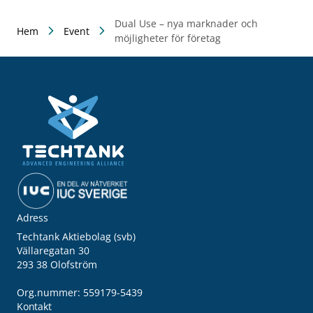
Dual Use – nya marknader och
Hem
Event
möjligheter för företag
Adress
Techtank Aktiebolag (svb)
Vällaregatan 30
293 38 Olofström
Org.nummer: 559179-5439
Kontakt