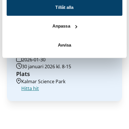
Vi tillämpar en no show-avgift vid utebliven närvaro på
event du är anmäld till. Denna avgift är 300 kr exklusive
Tillåt alla
moms och gäller för våra samtliga evenemang om inte
annat specifikt anges.
Till mer information & anmälan
Anpassa
Avvisa
Datum/tid
2026-01-30
30 januari 2026 kl. 8-15
Plats
Kalmar Science Park
Hitta hit