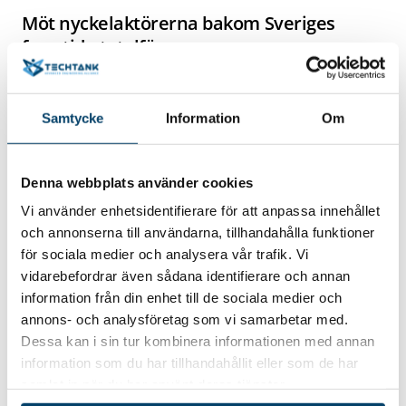
Möt nyckelaktörerna bakom Sveriges
framtida totalförsvar
Försvarets materielverk
Säkerhets- och försvarsföretagen (SOFF)
Samtycke
Information
Om
Svenskt Näringsliv
Länsstyrelsen Kalmar län
Denna webbplats använder cookies
Tid & Plats
Vi använder enhetsidentifierare för att anpassa innehållet
och annonserna till användarna, tillhandahålla funktioner
Fredag 30 januari kl. 08.00-15.00 Kalmar Science Park
för sociala medier och analysera vår trafik. Vi
För vem?
vidarebefordrar även sådana identifierare och annan
information från din enhet till de sociala medier och
Konferensen riktar sig till små och medelstora företag i
annons- och analysföretag som vi samarbetar med.
Kalmar län, Blekinge län och Kronobergs län.
Dessa kan i sin tur kombinera informationen med annan
information som du har tillhandahållit eller som de har
Bokningsvillkor och no show-avgift
samlat in när du har använt deras tjänster.