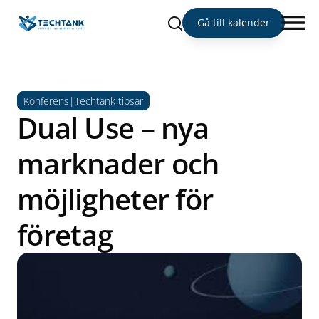
Sök
Gå till kalender
Konferens|Techtank tipsar
Dual Use – nya
marknader och
möjligheter för
företag