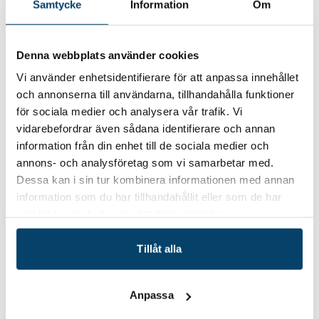
Samtycke
Information
Om
Anmälan
Denna webbplats använder cookies
Anmäl dig senast den 4 oktober via e-post till:
naringsliv@karlshamn.se
LADDA NER INBJUDAN SOM
Vi använder enhetsidentifierare för att anpassa innehållet
PDF
och annonserna till användarna, tillhandahålla funktioner
Techtank är ett industrikluster och en regional
för sociala medier och analysera vår trafik. Vi
utvecklingsaktör i Blekinge med uppdrag att stärka
vidarebefordrar även sådana identifierare och annan
industrins konkurrenskraft.
Techtanks huvudmän och
information från din enhet till de sociala medier och
ägare är Region Blekinge tillsammans med Blekinges fem
annons- och analysföretag som vi samarbetar med.
kommuner – Karlshamn, Karlskrona, Olofström, Ronneby
Dessa kan i sin tur kombinera informationen med annan
och Sölvesborg.
information som du har tillhandahållit eller som de har
samlat in när du har använt deras tjänster.
Tillåt alla
Datum/tid
2021-10-06
Anpassa
6 oktober 2021 kl. 07.30-09.00