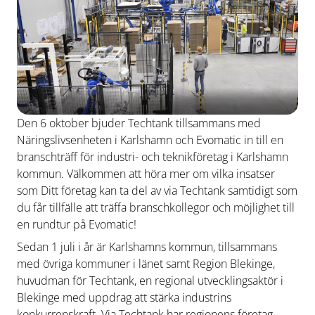
Den 6 oktober bjuder Techtank tillsammans med
Näringslivsenheten i Karlshamn och Evomatic in till en
branschträff för industri- och teknikföretag i Karlshamn
kommun. Välkommen att höra mer om vilka insatser
som Ditt företag kan ta del av via Techtank samtidigt som
du får tillfälle att träffa branschkollegor och möjlighet till
en rundtur på Evomatic!
Sedan 1 juli i år är Karlshamns kommun, tillsammans
med övriga kommuner i länet samt Region Blekinge,
huvudman för Techtank, en regional utvecklingsaktör i
Blekinge med uppdrag att stärka industrins
konkurrenskraft. Via Techtank har regionens företag