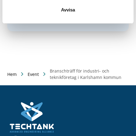
Plats
Avvisa
Evomatic, Karlshamn
Hitta hit
Branschträff för industri- och
Hem
Event
teknikföretag i Karlshamn kommun