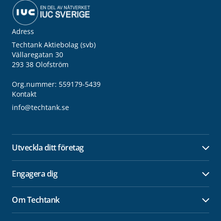
Adress
Techtank Aktiebolag (svb)
Vällaregatan 30
293 38 Olofström
Org.nummer: 559179-5439
Kontakt
info@techtank.se
Utveckla ditt företag
Öpp
Engagera dig
Öpp
Om Techtank
Öpp