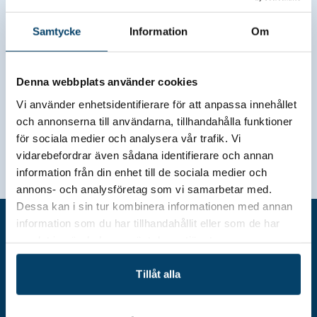
Blekinges fem kommuner – samt
Samtycke
Information
Om
via serviceavgifter från
våra
medlemsföretag
.
Denna webbplats använder cookies
Vi använder enhetsidentifierare för att anpassa innehållet
och annonserna till användarna, tillhandahålla funktioner
för sociala medier och analysera vår trafik. Vi
vidarebefordrar även sådana identifierare och annan
information från din enhet till de sociala medier och
annons- och analysföretag som vi samarbetar med.
Dessa kan i sin tur kombinera informationen med annan
information som du har tillhandahållit eller som de har
samlat in när du har använt deras tjänster.
Tillåt alla