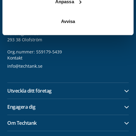
Anpassa
Adress
Avvisa
Techtank Aktiebolag (svb)
Vällaregatan 30
293 38 Olofström
Org.nummer: 559179-5439
Kontakt
info@techtank.se
Utveckla ditt företag
Öpp
Engagera dig
Öpp
Om Techtank
Öpp