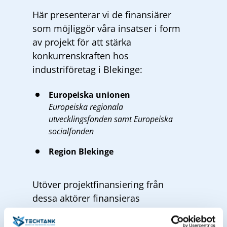
Här presenterar vi de finansiärer
som möjliggör våra insatser i form
av
projekt
för att stärka
konkurrenskraften hos
industriföretag i Blekinge:
Europeiska unionen
Europeiska regionala
utvecklingsfonden samt Europeiska
socialfonden
Region Blekinge
Utöver projektfinansiering från
dessa aktörer finansieras
Techtanks verksamhet av
våra
ägare
– Region Blekinge och