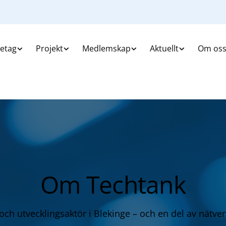
retag
Projekt
Medlemskap
Aktuellt
Om os
Om Techtank
 och utvecklingsaktör i Blekinge – och en del av nätver