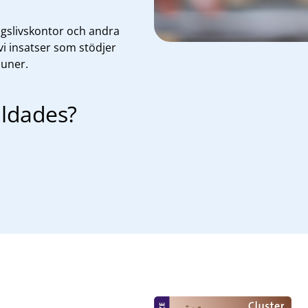
gslivskontor och andra
i insatser som stödjer
muner.
ildades?