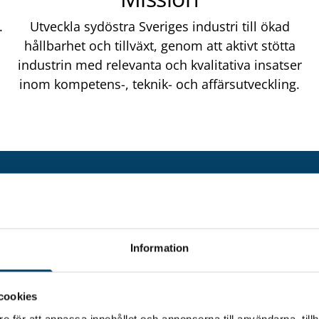
.
Utveckla sydöstra Sveriges industri till ökad
hållbarhet och tillväxt, genom att aktivt stötta
industrin med relevanta och kvalitativa insatser
inom kompetens-, teknik- och affärsutveckling.
Värdeskapan
områden
Information
Techtank fokuserar på föl
cookies
utvecklingen för industriför
e för att anpassa innehållet och annonserna till användarna, tillh