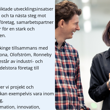
iktade utvecklingsinsatser
 och ta nästa steg mot
företag, samarbetspartner
r för en stark och
en.
ekinge tillsammans med
ona, Olofström, Ronneby
estår av industri- och
elstora företag till
er vi projekt och
t kan exempelvis vara inom
g,
omation, innovation,