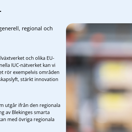
r
generell, regional och
llväxtverket och olika EU-
onella
IUC-nätverket
kan vi
 Det rör exempelvis områden
kapslyft, stärkt innovation
m utgår ifrån den regionala
ng av Blekinges smarta
kan med övriga regionala