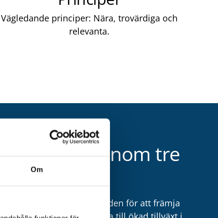
Vägledande principer: Nära, trovärdiga och
relevanta.
de insatser inom tre
Om
jande tre verksamhetsområden för att främja
etagen och på så sätt bidra till ökad tillväxt i
andahålla funktioner för