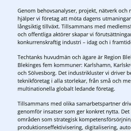
Genom behovsanalyser, projekt, nätverk och r
hjälper vi företag att möta dagens utmaningar
långsiktig tillväxt. Tillsammans med medlems
och offentliga aktörer skapar vi förutsättninga
konkurrenskraftig industri – idag och i framtid
Techtanks
huvudmän och ägare
är Region Bl
Blekinges fem kommuner: Karlshamn, Karlskr
och Sölvesborg. Det
industrikluster
vi driver b
teknikföretag i alla storlekar, från små och med
multinationella globalt ledande företag.
Tillsammans med olika
samarbetspartner
driv
genomför insatser som ger konkret nytta. De
områden som strategisk kompetensförsörjnin
produktionseffektivisering, digitalisering, aut