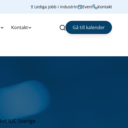
Lediga jobb i industrin
Event
Kontakt
s
Kontakt
Gå till kalender
Sök
ket IUC Sverige.