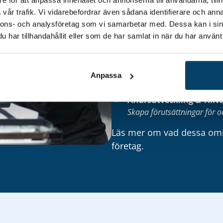
regionen:
vår trafik. Vi vidarebefordrar även sådana identifierare och anna
nnons- och analysföretag som vi samarbetar med. Dessa kan i sin
Kompetensutveckling & 
har tillhandahållit eller som de har samlat in när du har använt 
Trygga, stärka och utveckl
Teknikutveckling & Inn
Anpassa
Ta del av och tillämpa nya 
Affärsutveckling & Tillv
Skapa förutsättningar för oc
Läs mer om vad dessa om
företag
.