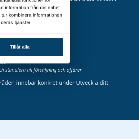
n information från din enhet
 tur kombinera informationen
-försörjning
deras tjänster.
a företagens kompetensbas
ovation
Tillåt alla
material och ny teknik
äxt
h stimulera till försäljning och affärer
råden innebär konkret under
Utveckla ditt