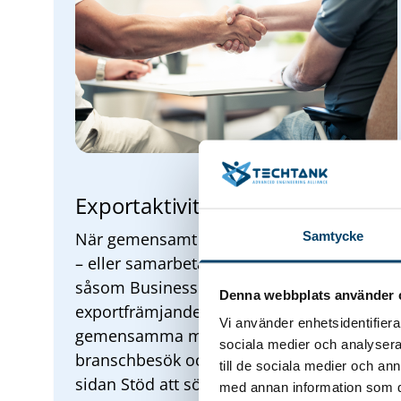
Exportaktiviteter och mässor
När gemensamt behov finns samordnar vi
Samtycke
– eller samarbetar med relevanta partner
såsom
Business Blekinge
och
Almi
– kring
Denna webbplats använder 
exportfrämjande aktiviteter, exempelvis
Vi använder enhetsidentifierar
gemensamma mässmontrar,
sociala medier och analysera 
branschbesök och marknadsaktiviteter. På
till de sociala medier och a
sidan
Stöd att söka
finns tips på
med annan information som du 