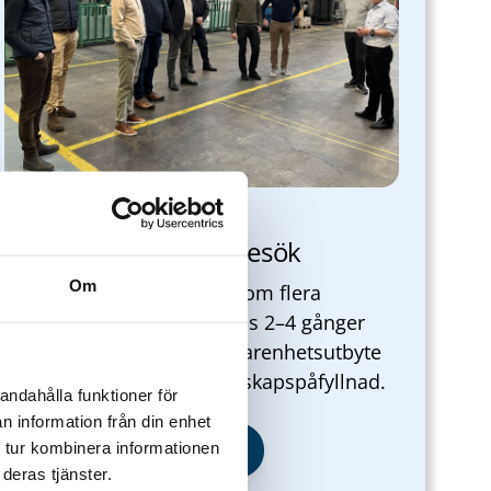
Nätverk och studiebesök
Om
Techtank driver nätverk inom flera
områden. Nätverken träffas 2–4 gånger
per år och kombinerar erfarenhetsutbyte
med studiebesök och kunskapspåfyllnad.
andahålla funktioner för
n information från din enhet
Läs mer om våra nätverk
 tur kombinera informationen
deras tjänster.