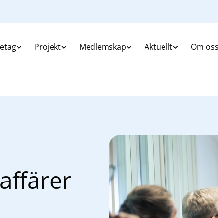
retag
Projekt
Medlemskap
Aktuellt
Om os
 affärer