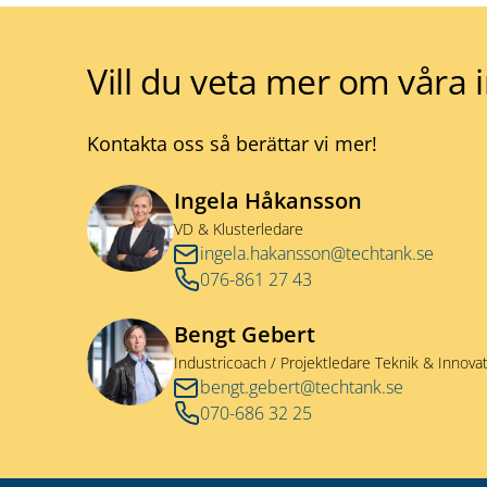
Vill du veta mer om våra
Kontakta oss så berättar vi mer!
Ingela Håkansson
VD & Klusterledare
ingela.hakansson@techtank.se
076-861 27 43
Bengt Gebert
Industricoach / Projektledare Teknik & Innovat
bengt.gebert@techtank.se
070-686 32 25