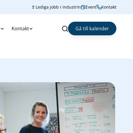
Lediga jobb i industrin
Event
Kontakt
s
Kontakt
Gå till kalender
Sök