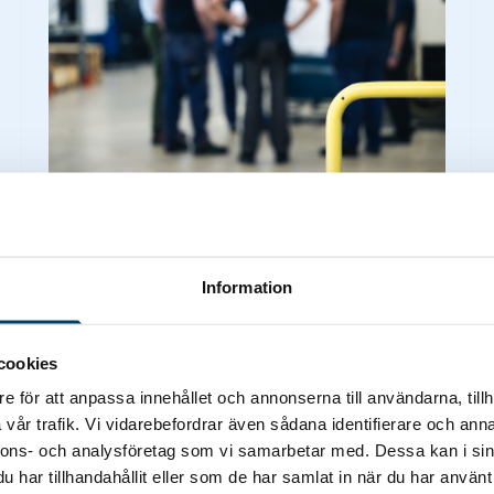
Behovsanpassade utbildningar
Information
Techtank samordnar utbildningar utifrån
våra medlemsföretags behov inom en rad
olika områden. Genom att samla flera
cookies
företag kan vi erbjuda kostnadseffektiva
e för att anpassa innehållet och annonserna till användarna, tillh
insatser i närmiljön och med hög kvalitet.
vår trafik. Vi vidarebefordrar även sådana identifierare och anna
nnons- och analysföretag som vi samarbetar med. Dessa kan i sin
har tillhandahållit eller som de har samlat in när du har använt 
Läs mer om våra utbildningar