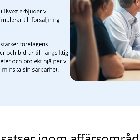
llväxt erbjuder vi
mulerar till försäljning
stärker företagens
 och bidrar till långsiktig
eter och projekt hjälper vi
h minska sin sårbarhet.
nsatser inom affärsområd