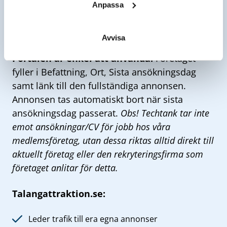
Anpassa
vi spridningen och synligheten för industrins
karriärmöjligheter. Sedan starten 2018 har
närmare 3 000 tjänster publicerats på portalen.
Avvisa
Portalen är enkel att använda.
Företaget
fyller i Befattning, Ort, Sista ansökningsdag
samt länk till den fullständiga annonsen.
Annonsen tas automatiskt bort när sista
ansökningsdag passerat.
Obs! Techtank tar inte
emot ansökningar/CV för jobb hos våra
medlemsföretag, utan dessa riktas alltid direkt till
aktuellt företag eller den rekryteringsfirma som
företaget anlitar för detta.
Talangattraktion.se:
Leder trafik till era egna annonser