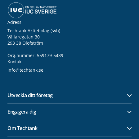
Adress
Techtank Aktiebolag (svb)
Vällaregatan 30
293 38 Olofström
Org.nummer: 559179-5439
Kontakt
info@techtank.se
Utveckla ditt företag
Öpp
Engagera dig
Öpp
Om Techtank
Öpp