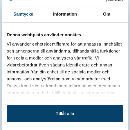
Samtycke
Information
Om
Denna webbplats använder cookies
Vi använder enhetsidentifierare för att anpassa innehållet
och annonserna till användarna, tillhandahålla funktioner
för sociala medier och analysera vår trafik. Vi
vidarebefordrar även sådana identifierare och annan
information från din enhet till de sociala medier och
Jobbportalen
annons- och analysföretag som vi samarbetar med.
Dessa kan i sin tur kombinera informationen med annan
Talangattraktion.se
information som du har tillhandahållit eller som de har
samlat in när du har använt deras tjänster.
Techtank driver jobbportalen
Talangattraktion.se, där medlemsföretag kan
Tillåt alla
publicera sina lediga tjänster. Genom att samla
lediga tjänster på en gemensam plattform ökar