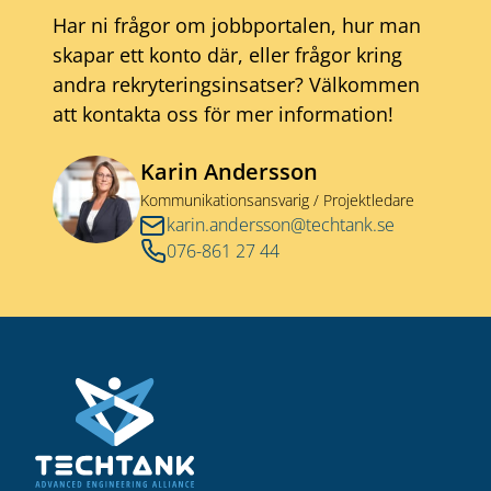
Har ni frågor om jobbportalen, hur man
skapar ett konto där, eller frågor kring
andra rekryteringsinsatser? Välkommen
att kontakta oss för mer information!
Karin Andersson
Kommunikationsansvarig / Projektledare
karin.andersson@techtank.se
076-861 27 44