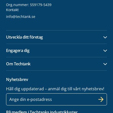
Org.nummer: 559179-5439
Kontakt
info@techtank.se
Utveckla ditt företag
Öpp
Engagera dig
Öpp
Om Techtank
Öpp
Nyhetsbrev
Håll dig uppdaterad – anmäl dig till vårt nyhetsbrev!
E-
post
Bli medlem i Techtanks industrikluster