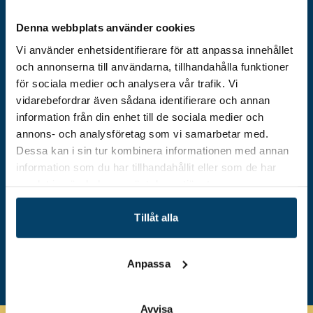
Bättre matchning
Denna webbplats använder cookies
Att skapa bättre matchning mellan
företagens behov och
Vi använder enhetsidentifierare för att anpassa innehållet
och annonserna till användarna, tillhandahålla funktioner
utbildningsutbudet.
för sociala medier och analysera vår trafik. Vi
vidarebefordrar även sådana identifierare och annan
information från din enhet till de sociala medier och
annons- och analysföretag som vi samarbetar med.
Dessa kan i sin tur kombinera informationen med annan
information som du har tillhandahållit eller som de har
Samverkansstruktur
samlat in när du har använt deras tjänster.
Att fungera som en samverkansstruktur
Tillåt alla
där aktörer kan analysera behov, dela
kunskap och initiera insatser.
Anpassa
Avvisa