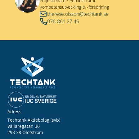
Projektledare / Administratör
Kompetensutveckling & -försörjning
therese.olsson@techtank.se
076-861 27 45
Adress
Techtank Aktiebolag (svb)
Vällaregatan 30
293 38 Olofström