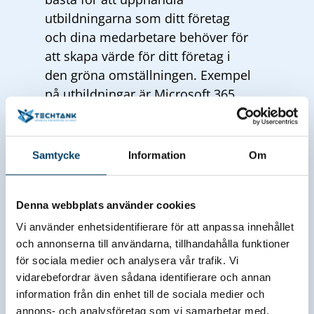
utbildningarna som ditt företag
och dina medarbetare behöver för
att skapa värde för ditt företag i
den gröna omställningen. Exempel
på utbildningar är Microsoft 365,
PowerBi, ledarskap,
hållbarhetsrapportering och
mycket mer.
Samtycke
Information
Om
Upp till 75 000 SEK i värde
Denna webbplats använder cookies
Ditt företag får tillgång till insatser
motsvarande ett värde på upp till
Vi använder enhetsidentifierare för att anpassa innehållet
och annonserna till användarna, tillhandahålla funktioner
75 000 kronor. Det omfattar bland
för sociala medier och analysera vår trafik. Vi
annat kartläggning av
vidarebefordrar även sådana identifierare och annan
kompetensbehov, strategiskt stöd
information från din enhet till de sociala medier och
samt skräddarsydda utbildningar
annons- och analysföretag som vi samarbetar med.