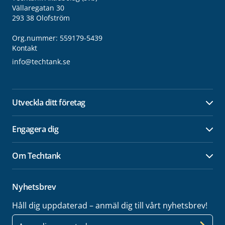
Vällaregatan 30
293 38 Olofström
Org.nummer: 559179-5439
Kontakt
info@techtank.se
Utveckla ditt företag
Öpp
Engagera dig
Öpp
Om Techtank
Öpp
Nyhetsbrev
Håll dig uppdaterad – anmäl dig till vårt nyhetsbrev!
E-