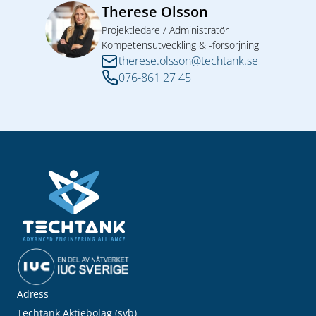
Therese Olsson
Projektledare / Administratör
Kompetensutveckling & -försörjning
therese.olsson@techtank.se
076-861 27 45
Adress
Techtank Aktiebolag (svb)