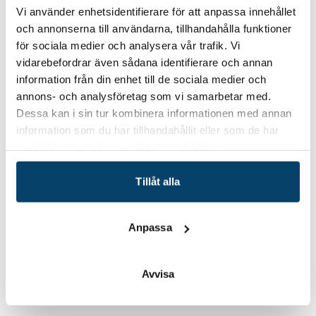
Vi använder enhetsidentifierare för att anpassa innehållet
kontaktuppgifter nedan!
Varmt välkommen! Cecilia
och annonserna till användarna, tillhandahålla funktioner
Svensson, ansvarig kompetensutveckling och -försörjning
för sociala medier och analysera vår trafik. Vi
Techtank
vidarebefordrar även sådana identifierare och annan
information från din enhet till de sociala medier och
annons- och analysföretag som vi samarbetar med.
Dessa kan i sin tur kombinera informationen med annan
Datum/tid
information som du har tillhandahållit eller som de har
2022-01-27|2022-01-28|2022-02-01|2022-
samlat in när du har använt deras tjänster.
02-02
27/1, 28/1, 1/2 samt 2/2 2022
Tillåt alla
Plats
Online
Hitta hit
Anpassa
Avvisa