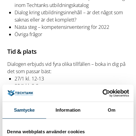
inom Techtanks utbildningskatalog
Dialog kring utbildningsinnehåll – är det något som
saknas eller är det komplett?
Nästa steg – kompetensinventering för 2022
Övriga frågor
Tid & plats
Dialogen erbjuds vid fyra olika tillfällen – boka in dig på
det som passar bäst:
27/1 kl. 12-13
28/1 kl. 8-9
1/2 kl. 8-9
2/2 kl. 12-13
Samtycke
Information
Om
Anmäl dig via Techtanks bokningssida
Obs! Om tiderna
inte passar går det givetvis bra att kontakta oss för
en separat dialog kring hur Techtank kan vara
Denna webbplats använder cookies
behjälplig i ditt företags kompetensutveckling. Se