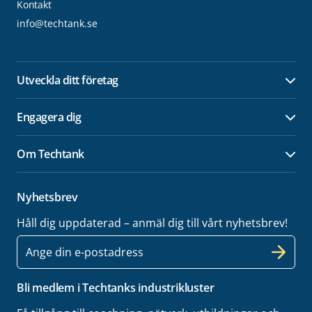
Kontakt
info@techtank.se
Utveckla ditt företag
Öpp
Engagera dig
Öpp
Om Techtank
Öpp
Nyhetsbrev
Håll dig uppdaterad – anmäl dig till vårt nyhetsbrev!
E-
post
Bli medlem i Techtanks industrikluster