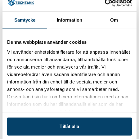
maj, kl 09.00-12.30, Kristianstad.
Finansiering som
konkurrensfördel. Bidrag, lån och garantier.
Föreläsare: Exportkreditnämnden, Svensk
Samtycke
Information
Om
Exportkredit, Almi, Region Blekinge och Region
Skåne.
Denna webbplats använder cookies
Vi bjuder på förmiddagsfika och avslutande
Vi använder enhetsidentifierare för att anpassa innehållet
gemensam lunch vid varje tillfälle.
Sista
och annonserna till användarna, tillhandahålla funktioner
anmälningsdag är den
2:a april.
Till anmälan >>
Vid
för sociala medier och analysera vår trafik. Vi
frågor kontakta Liselott Wentzel,
liselott.wentzel@almi.se
vidarebefordrar även sådana identifierare och annan
Exportprogrammet våren 2025 genomförs av Regional
information från din enhet till de sociala medier och
Exportsamverkan i Blekinge och Skåne där följande
annons- och analysföretag som vi samarbetar med.
aktörer ingår: Almi, Business Blekinge, Business Sweden,
Dessa kan i sin tur kombinera informationen med annan
Enterprise Europe Network, Exportkreditnämnden, Region
information som du har tillhandahållit eller som de har
Blekinge, Region Skåne, Svensk Exportkredit, Sydsvenska
samlat in när du har använt deras tjänster.
Industri- och Handelskammaren. Aktiviteten finansieras
via EU:s regionala Utvecklingsfond och Tillväxtverket.
Tillåt alla