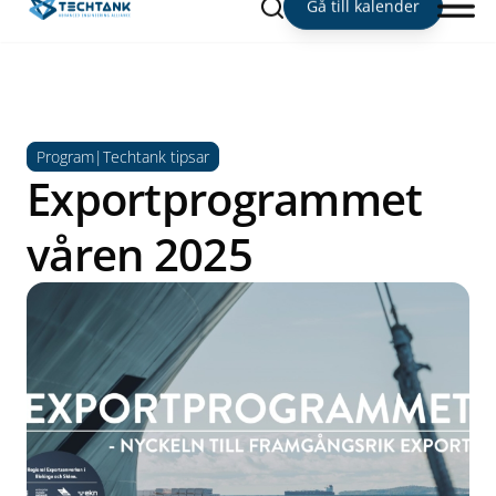
Sök
Gå till kalender
Program|Techtank tipsar
Exportprogrammet
våren 2025