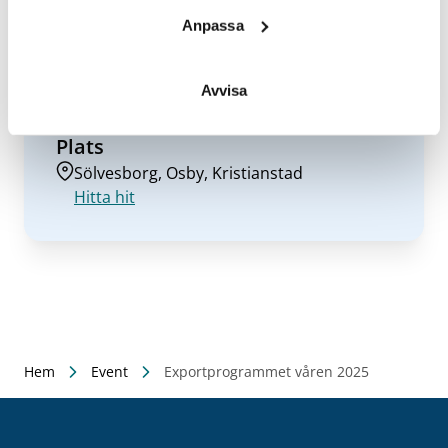
Anpassa
Datum/tid
2025-04-22
Avvisa
Tre tillfällen: 22/4, 14/5, 21/5 2025 kl. 9-
12.30
Plats
Sölvesborg, Osby, Kristianstad
Hitta hit
Hem
Event
Exportprogrammet våren 2025