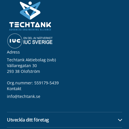
Adress
Techtank Aktiebolag (svb)
Vällaregatan 30
293 38 Olofström
Org.nummer: 559179-5439
Kontakt
info@techtank.se
Utveckla ditt företag
Öpp