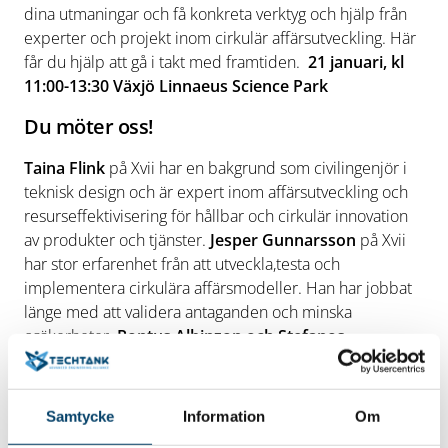
dina utmaningar och få konkreta verktyg och hjälp från
experter och projekt inom cirkulär affärsutveckling. Här
får du hjälp att gå i takt med framtiden.
21 januari, kl
11:00-13:30 Växjö Linnaeus Science Park
Du möter oss!
Taina Flink
på Xvii har en bakgrund som civilingenjör i
teknisk design och är expert inom affärsutveckling och
resurseffektivisering för hållbar och cirkulär innovation
av produkter och tjänster.
Jesper Gunnarsson
på Xvii
har stor erfarenhet från att utveckla,testa och
implementera cirkulära affärsmodeller. Han har jobbat
länge med att validera antaganden och minska
osäkerheter.
Pontus Albinzon och Stefanos
Papamichailidis
från Almi Kronoberg delar insikter och
möjligheter från projektetom projektet Cirkulära
Affärsmodeller – en möjlighet för små och medelstora
Samtycke
Information
Om
företag i Kronoberg att anpassa sig till nya