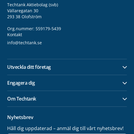
Techtank Aktiebolag (svb)
Vällaregatan 30
293 38 Olofström
Org.nummer: 559179-5439
Kontakt
info@techtank.se
Utveckla ditt företag
Öpp
Engagera dig
Öpp
Om Techtank
Öpp
Nyhetsbrev
Håll dig uppdaterad – anmäl dig till vårt nyhetsbrev!