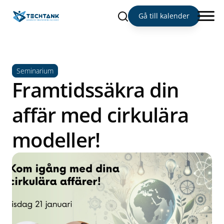
Sök
Gå till kalender
Seminarium
Framtidssäkra din
affär med cirkulära
modeller!