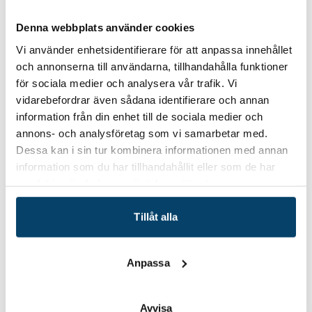
hållbarhetskrav och samtidigt stärka sin konkurrenskraft
Eventet har begränsat antal platser och arrangeras som
Denna webbplats använder cookies
en del i DigIT Hub ett initiativ med stöd från EU. Det är
Vi använder enhetsidentifierare för att anpassa innehållet
kostnadsfritt för er som företag men ni behöver signera
och annonserna till användarna, tillhandahålla funktioner
ett intyg om försumbart stöd (De minimis). För frågor och
för sociala medier och analysera vår trafik. Vi
mer information, kontakta
elina.landqvist@vaxjo.se
vidarebefordrar även sådana identifierare och annan
Eventet är kostnadsfritt och arrangeras som en del av
information från din enhet till de sociala medier och
DigIT Hub Sweden – ett initiativ som hjälper företag och
annons- och analysföretag som vi samarbetar med.
offentlig sektor i södra Sverige att digitalisera.
Dessa kan i sin tur kombinera informationen med annan
information som du har tillhandahållit eller som de har
samlat in när du har använt deras tjänster.
Datum/tid
Tillåt alla
2025-01-21
21 januari 2025 kl. 11-13.30
Plats
Anpassa
Växjö Linnaeus Science Park
Hitta hit
Avvisa