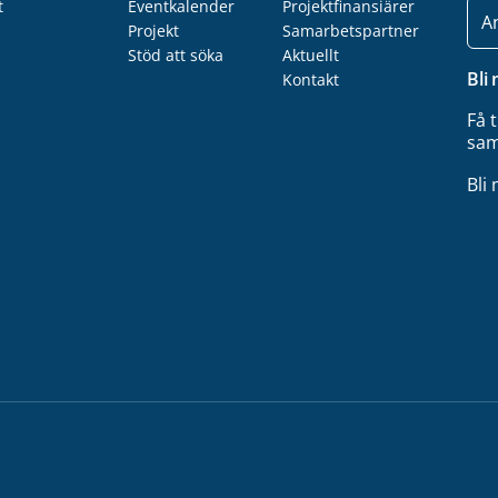
t
Eventkalender
Projektfinansiärer
E-
post
Projekt
Samarbetspartner
Stöd att söka
Aktuellt
Bli
Kontakt
Få 
sam
Bli