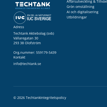
Affärsutveckling & Tillväx
Grön omställning
AI och digitalisering
Utbildningar
Adress
Techtank Aktiebolag (svb)
Vällaregatan 30
293 38 Olofström
Org.nummer: 559179-5439
Kontakt
info@techtank.se
© 2026 Techtank
Integritetspolicy