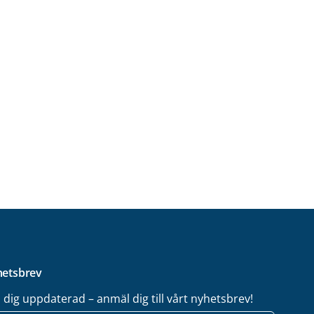
etsbrev
l dig uppdaterad – anmäl dig till vårt nyhetsbrev!