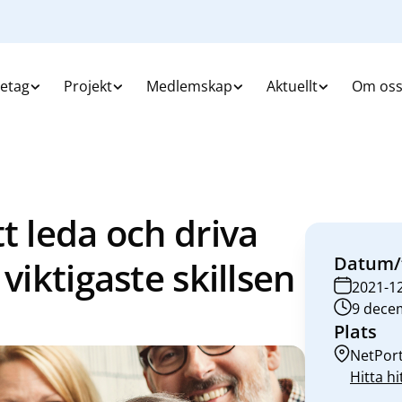
retag
Projekt
Medlemskap
Aktuellt
Om os
t leda och driva
Datum/
viktigaste skillsen
2021-1
9 decem
Plats
NetPort
Hitta hi