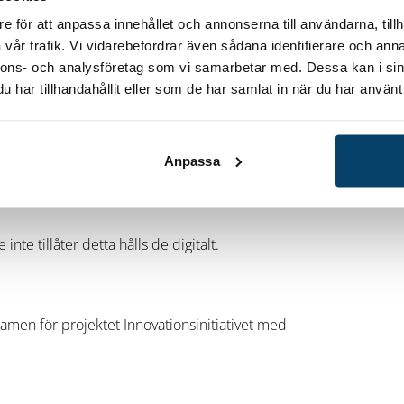
a på industri- och teknikföretag.
e för att anpassa innehållet och annonserna till användarna, tillh
vår trafik. Vi vidarebefordrar även sådana identifierare och anna
nnons- och analysföretag som vi samarbetar med. Dessa kan i sin
har tillhandahållit eller som de har samlat in när du har använt 
 17/9: Värdegrund och företagskultur 5/10:
aturlig del i affärsstrategi och
det egentligen vara? 9/12: Att leda och driva
Anpassa
te tillåter detta hålls de digitalt.
amen för projektet Innovationsinitiativet med