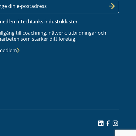
 medlem i Techtanks industrikluster
tillgång till coachning, nätverk, utbildningar och
arbeten som stärker ditt företag.
 medlem
Social Icon
Social Icon
Social Ic