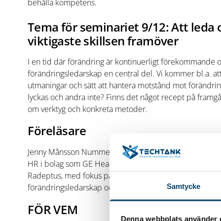
behålla kompetens.
Tema för seminariet 9/12: Att leda 
viktigaste skillsen framöver
I en tid där förändring är kontinuerligt förekommande 
förändringsledarskap en central del. Vi kommer bl.a. at
utmaningar och sätt att hantera motstånd mot förändring
lyckas och andra inte? Finns det något recept på framgå
om verktyg och konkreta metoder.
Föreläsare
Jenny Månsson Nummelin, som också är programansvari
HR i bolag som GE Healthcare, Vattenfall och Axis Comm
Radeptus, med fokus på ledarutveckling, mentorsprogra
Samtycke
förändringsledarskap och rekrytering.
FÖR VEM
Denna webbplats använder 