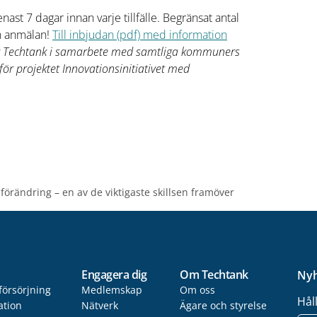
ast 7 dagar innan varje tillfälle. Begränsat antal
in anmälan!
Till inbjudan (pdf) med information
v Techtank i samarbete med samtliga kommuners
ör projektet Innovationsinitiativet med
förändring – en av de viktigaste skillsen framöver
Engagera dig
Om Techtank
Nyh
försörjning
Medlemskap
Om oss
Hål
ation
Nätverk
Ägare och styrelse