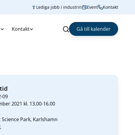
Lediga jobb i industrin
Event
Kontakt
s
Kontakt
Gå till kalender
Sök
tid
2-09
ber 2021 kl. 13.00-16.00
 Science Park, Karlshamn
t