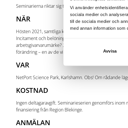
Seminarierna riktar sig till HR-chefer/kompetensansvarig
Vi använder enhetsidentifierar
sociala medier och analysera 
NÄR
till de sociala medier och a
med annan information som du 
Hösten 2021, samtliga kl. 13.00-16.00. Datum och tema:
Incitament och belöningar 26/10: Hur blir hållbarhet en n
arbetsgivarvarumärke? 25/11: Rekrytering, hur svårt kan 
Avvisa
förändring – en av de viktigaste skillsen framöver
VAR
NetPort Science Park, Karlshamn. Obs! Om rådande läge in
KOSTNAD
Ingen deltagaravgift. Seminarieserien genomförs inom r
finansiering från Region Blekinge.
ANMÄLAN