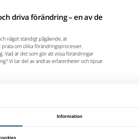
och driva förändring – en av de
och något ständigt pågående, är
t prata om olika förändringsprocesser,
. Vad är det som gör att vissa förändringar
ng? Vi tar del av andras erfarenheter och tipsar
g för seminarieserien, har en bakgrund inom
unications och driver sedan 10 år företaget
m för chefer, värdegrundsfrågor,
Information
cookies