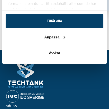
Hitta hit
information som du har tillhandahållit eller som de har
samlat in när du har använt deras tjänster.
Tillåt alla
Anpassa
Hem
Event
Jämställdhetsnätverket
Avvisa
Adress