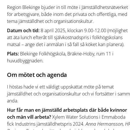
Region Blekinge bjuder in till möte i Jämställdhetsnätverket
för arbetsgivare, både inom det privata och offentliga, med
tema jämställdhet och organisationskultur.
Datum och tid:
8 april 2025, klockan 9.00-12.00
(möjlighet
att äta lunch efteråt till självkostnadspris i folkhögskolans
matsal – ange det i anmälan i så fall så köket kan planera).
Plats:
Blekinge Folkhögskola, Bräkne-Hoby, rum 11 i
huvudbyggnaden.
Om mötet och agenda
I höstas hade vi ett väldigt uppskattat möte på temat
jämställdhet och organisationskultur och vi fortsätter i sam
anda.
Hur får man en jämställd arbetsplats där både kvinnor
och män vill arbeta?
Xylem Water Solutions i Emmaboda
fick Industrins jämställdhetspris 2024.
Anna Hermansson, H