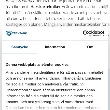
Business Partner
berättar hur de jobbar och vad de har
åstadkommit.
Härskartekniker
Vi är varandras arbetsmiljö 
för att få en jämställd och inkluderande arbetsplats behöver
alla bidra hela tiden – det räcker inte med att det finns
strategier och planer. Många använder härskartekniker för a
få sin vilja igenom utan att vara medvetna om det. Vad är
härskartekniker och hur känner vi igen dem?
Emilie Lundius,
teknikchef, Södra Cell Mörrum.
Båda passen kommer varvas
Samtycke
Information
Om
med dialog så du får möjlighet att reflektera ur ditt
perspektiv.
Till anmälan
Denna webbplats använder cookies
Vi använder enhetsidentifierare för att anpassa innehållet
och annonserna till användarna, tillhandahålla funktioner
Datum/tid
för sociala medier och analysera vår trafik. Vi
2025-04-08
vidarebefordrar även sådana identifierare och annan
8 april 2025 kl. 9-12
information från din enhet till de sociala medier och
Plats
annons- och analysföretag som vi samarbetar med.
Blekinge Folkhögskola, Bräkne-Hoby
Dessa kan i sin tur kombinera informationen med annan