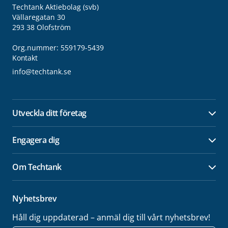
Techtank Aktiebolag (svb)
Vällaregatan 30
293 38 Olofström
Org.nummer: 559179-5439
Kontakt
info@techtank.se
Utveckla ditt företag
Öpp
Engagera dig
Öpp
Om Techtank
Öpp
Nyhetsbrev
Håll dig uppdaterad – anmäl dig till vårt nyhetsbrev!