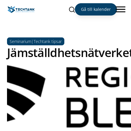
Sök
Gå till kalender
Seminarium|Techtank tipsar
Jämställdhetsnätverke