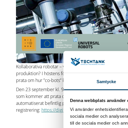
Kollaborativa robotar – vad är det egentligen och hur 
produktion? I höstens första
DigIT Hub
Speaker Series bj
prata om hur ”co-bots” kan användas för att automatiser
Samtycke
Den 23 september kl. 9-10 gästas DigIT Hub Speaker Ser
som kommer att prata om robotisering med kollaborativ
Denna webbplats använder 
automatiserat befintlig produktionsutrustning världen 
Vi använder enhetsidentifierar
registrering:
https://digithub-speaker-series.eventbrite.
sociala medier och analysera 
till de sociala medier och a