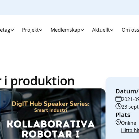
retag
Projekt
Medlemskap
Aktuellt
Om os
 i produktion
Datum/
2021-0
23 sept
Plats
Online
Hitta hi