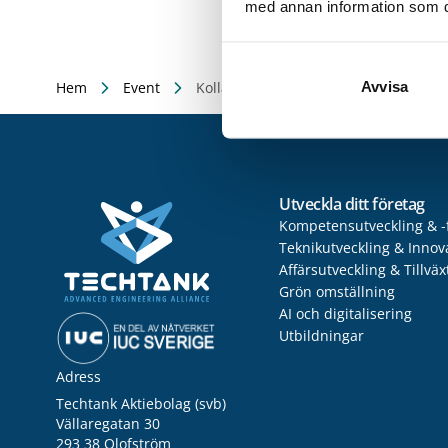
med annan information som du 
Avvisa
Hem
Event
Kollaborativa robotar i produktion
Utveckla ditt företag
Kompetensutveckling & -
Teknikutveckling & Innov
Affärsutveckling & Tillväx
Grön omställning
AI och digitalisering
Utbildningar
Adress
Techtank Aktiebolag (svb)
Vällaregatan 30
293 38 Olofström