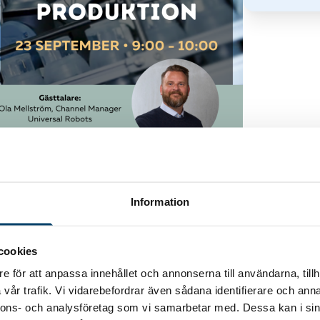
använder man dem inom tillverkning och
uds gästtalare från Universal Robots in för att
a befintlig produktionsutrustning.
Information
ies av Ola Mellström från Universal Robots,
a robotar och hur denna typ av robotar idag har
cookies
över. Till mer programinformation och
e för att anpassa innehållet och annonserna till användarna, tillh
se/
vår trafik. Vi vidarebefordrar även sådana identifierare och anna
nnons- och analysföretag som vi samarbetar med. Dessa kan i sin