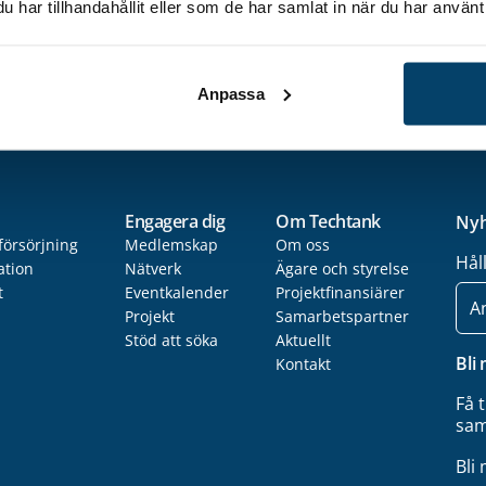
har tillhandahållit eller som de har samlat in när du har använt 
Anpassa
Engagera dig
Om Techtank
Nyh
försörjning
Medlemskap
Om oss
Hål
ation
Nätverk
Ägare och styrelse
t
Eventkalender
Projektfinansiärer
E-
post
Projekt
Samarbetspartner
Stöd att söka
Aktuellt
Bli
Kontakt
Få 
sam
Bli