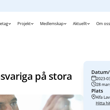
retag
Projekt
Medlemskap
Aktuellt
Om os
Datum/
variga på stora
2023-0
28 mars
Plats
Alfa La
Hitta hi