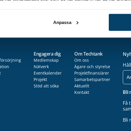
svariga på stora företag (Top 12)
Anpassa
Engagera dig
Om Techtank
Nyh
försörjning
Medlemskap
Om oss
Hål
ation
Nätverk
Ägare och styrelse
t
Eventkalender
Projektfinansiärer
E-
post
Projekt
Samarbetspartner
Stöd att söka
Aktuellt
Bli
Kontakt
Få 
sam
Bli