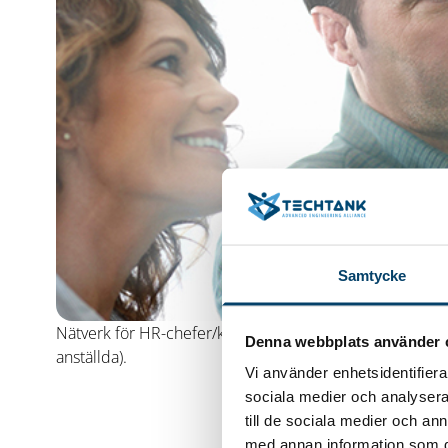
Samtycke
Nätverk för HR-chefer/kompetensansvarige för de stora i
Denna webbplats använder 
anställda).
Vi använder enhetsidentifierar
sociala medier och analysera 
till de sociala medier och a
med annan information som du 