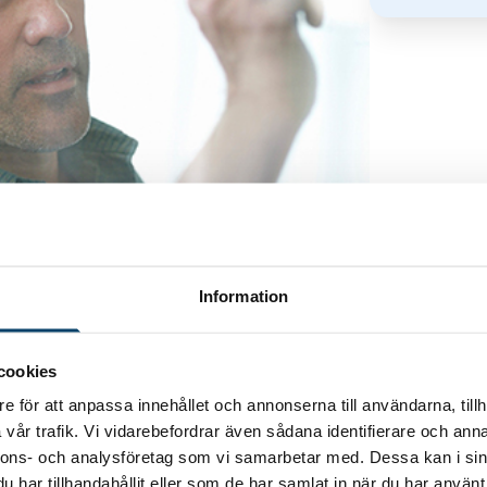
Information
ndustriföretagen i Blekinge (250 eller fler
cookies
e för att anpassa innehållet och annonserna till användarna, tillh
vår trafik. Vi vidarebefordrar även sådana identifierare och anna
nnons- och analysföretag som vi samarbetar med. Dessa kan i sin
har tillhandahållit eller som de har samlat in när du har använt 