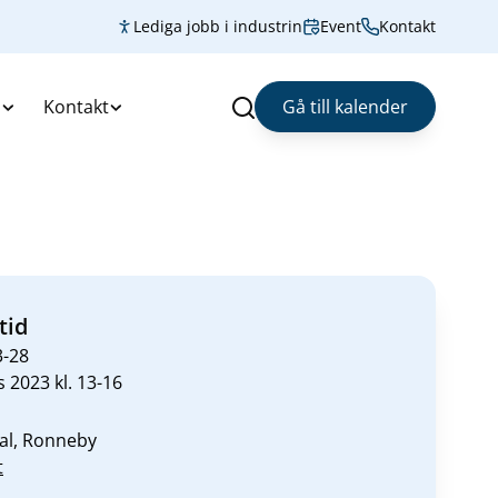
Lediga jobb i industrin
Event
Kontakt
s
Kontakt
Gå till kalender
Sök
tid
3-28
 2023 kl. 13-16
val, Ronneby
t