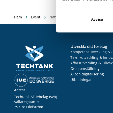
Hem
Event
Nätverksträff: HR-Chefer/kompetensan
Avvisa
Utveckla ditt företag
Kompetensutveckling & -
Teknikutveckling & Innov
Affärsutveckling & Tillväx
Grön omställning
AI och digitalisering
Utbildningar
Adress
Techtank Aktiebolag (svb)
Vällaregatan 30
293 38 Olofström