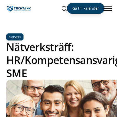
Sök
Gå till kalender
Nätverk
Nätverksträff:
HR/Kompetensansvari
SME