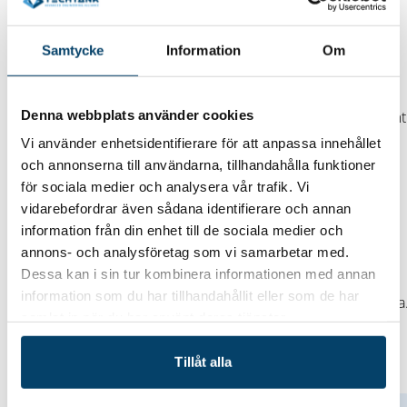
Om nätverket
Samtycke
Information
Om
Syftet är att utifrån rollen som HR-chef/kompetensansvarig
inspirera, reflektera och nätverka kring hur jag/mitt företag
Denna webbplats använder cookies
attraherar, utvecklar och behåller kompetens/personal samt
vad behöver jag själv i min roll.
Vi använder enhetsidentifierare för att anpassa innehållet
och annonserna till användarna, tillhandahålla funktioner
Ramar för nätverket:
för sociala medier och analysera vår trafik. Vi
vidarebefordrar även sådana identifierare och annan
Nätverket möts 3-4 ggr/år
information från din enhet till de sociala medier och
Nätverksmötena hålls ute på företagen och värdskapet
annons- och analysföretag som vi samarbetar med.
cirkulerar.
Dessa kan i sin tur kombinera informationen med annan
Frågor som tas upp bestäms av nätverkets medlemmar.
information som du har tillhandahållit eller som de har
Där det behövs bjuds en extern expert in för att föreläsa
samlat in när du har använt deras tjänster.
Hjärtligt välkommen!
Tillåt alla