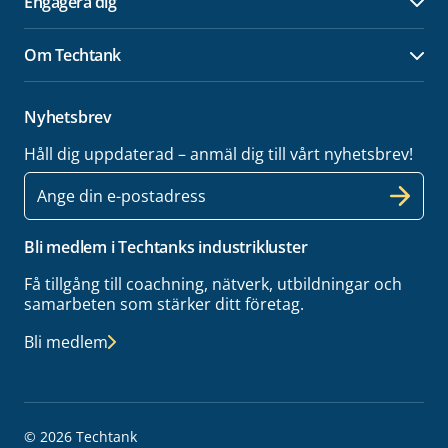
Engagera dig
Öpp
Om Techtank
Öpp
Nyhetsbrev
Håll dig uppdaterad – anmäl dig till vårt nyhetsbrev!
E-
post
Bli medlem i Techtanks industrikluster
Få tillgång till coachning, nätverk, utbildningar och
samarbeten som stärker ditt företag.
Bli medlem
© 2026 Techtank