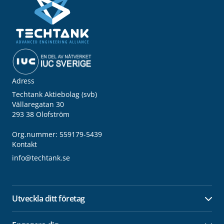
Adress
Techtank Aktiebolag (svb)
Vällaregatan 30
293 38 Olofström
Org.nummer: 559179-5439
Kontakt
info@techtank.se
Utveckla ditt företag
Öpp