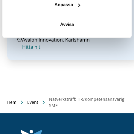
Anpassa
Datum/tid
2024-05-24
24 maj 2024 kl. 9-12
Avvisa
Plats
Avalon Innovation, Karlshamn
Hitta hit
Nätverksträff: HR/Kompetensansvarig
Hem
Event
SME