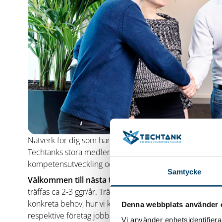
Nätverk för dig som har rollen som Learning & Developm
Techtanks stora medlemsföretag. Det kan också vara en
kompetensutveckling och som är inriktad på utbildnings
Samtycke
Välkommen till nästa träff i detta nätverk: Tid:
6 febr
träffas ca 2-3 ggr/år. Träffarna äger oftast rum på ett v
konkreta behov, hur vi kan göra för att lösa dessa samt 
Denna webbplats använder 
respektive företag jobbar internt med kompetensutvec
Vi använder enhetsidentifierar