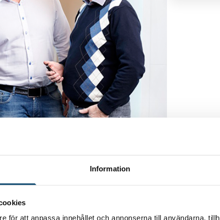
ent-partner/specialist eller liknande på
 HR-roll som har mer fokus på den interna
insatser eller liknande för medarbetare.
Information
uari 2025 kl. 13-15
Plats:
Digitalt Nätverket
ärdföretag. I detta nätverk/forum kommer vi prata
dela med oss av erfarenheter kopplat till hur
cookies
kling. Som avgränsning mot HR-nätverket ägnar
e för att anpassa innehållet och annonserna till användarna, tillh