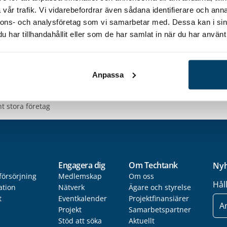
ta insatser som behövs för att lösa dessa. I
vår trafik. Vi vidarebefordrar även sådana identifierare och anna
k nivå. Tanken är att dessa nätverk ska
nnons- och analysföretag som vi samarbetar med. Dessa kan i sin
nmälan till nätverket!
har tillhandahållit eller som de har samlat in när du har använt 
Anpassa
t stora företag
Engagera dig
Om Techtank
Nyh
försörjning
Medlemskap
Om oss
Hål
ation
Nätverk
Ägare och styrelse
t
Eventkalender
Projektfinansiärer
E-
post
Projekt
Samarbetspartner
Stöd att söka
Aktuellt