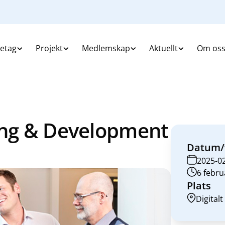
retag
Projekt
Medlemskap
Aktuellt
Om os
ning & Development
Datum/
2025-0
6 febru
Plats
Digitalt