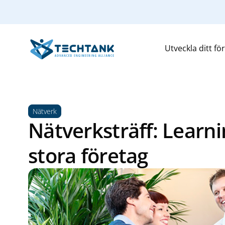
Utveckla ditt fö
Nätverk
Nätverksträff: Lear
stora företag