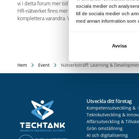
vi i detta forum mer tid åt kompetensbehoven och konkre
sociala medier och analysera 
HR-nätverket finns mer tid för diskussioner på strategis
till de sociala medier och a
komplettera varandra. Välkommen att göra din intressea
med annan information som du 
Avvisa
Hem
Event
Nätverksträff: Learning & Developmen
Utveckla ditt företag
Kompetensutveckling & -
Teknikutveckling & Innov
Affärsutveckling & Tillväx
Grön omställning
AI och digitalisering