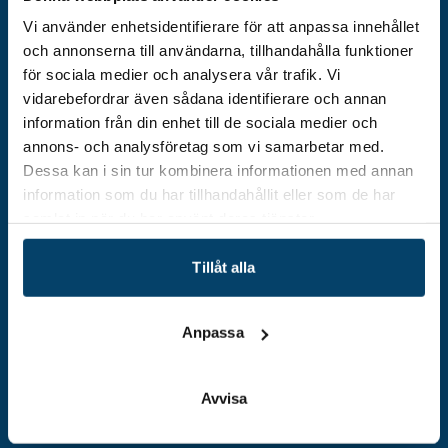
Org.nummer: 559179-5439
Kontakt
Vi använder enhetsidentifierare för att anpassa innehållet
och annonserna till användarna, tillhandahålla funktioner
info@techtank.se
för sociala medier och analysera vår trafik. Vi
vidarebefordrar även sådana identifierare och annan
information från din enhet till de sociala medier och
Utveckla ditt företag
Öpp
annons- och analysföretag som vi samarbetar med.
Dessa kan i sin tur kombinera informationen med annan
Engagera dig
Öpp
information som du har tillhandahållit eller som de har
samlat in när du har använt deras tjänster.
Om Techtank
Öpp
Tillåt alla
Nyhetsbrev
Anpassa
Håll dig uppdaterad – anmäl dig till vårt nyhetsbrev!
E-
post
Avvisa
Bli medlem i Techtanks industrikluster