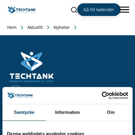
Sök
Gå till kalender
Hem
Aktuellt
Nyheter
Adress
Samtycke
Information
Om
Techtank Aktiebolag (svb)
Vällaregatan 30
293 38 Olofström
Denna webbplats använder cookies