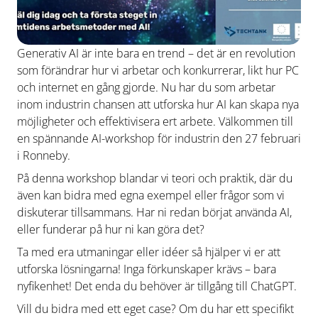
Generativ AI är inte bara en trend – det är en revolution
som förändrar hur vi arbetar och konkurrerar, likt hur PC
och internet en gång gjorde.
Nu har du som arbetar
inom industrin chansen att utforska hur AI kan skapa nya
möjligheter och effektivisera ert arbete. Välkommen till
en spännande AI-workshop för industrin den 27 februari
i Ronneby.
På denna workshop blandar vi teori och praktik, där du
även kan bidra med egna exempel eller frågor som vi
diskuterar tillsammans. Har ni redan börjat använda AI,
eller funderar på hur ni kan göra det?
Ta med era utmaningar eller idéer så hjälper vi er att
utforska lösningarna! Inga förkunskaper krävs – bara
nyfikenhet! Det enda du behöver är tillgång till ChatGPT.
Vill du bidra med ett eget case? Om du har ett specifikt