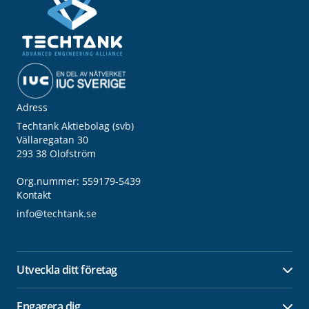
Adress
Techtank Aktiebolag (svb)
Vällaregatan 30
293 38 Olofström
Org.nummer: 559179-5439
Kontakt
info@techtank.se
Utveckla ditt företag
Öpp
Engagera dig