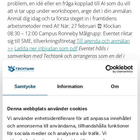
problem, en idé eller en fråga kopplad till AI som du vill
att vi tar upp under workshopen, ange det i din anmälan.
Anmäl dig idag och ta första steget in i framtidens
arbetsmetoder med AI! När: 27 februari ⏰ Klockan
08:30 – 12:00 Campus Ronneby Målgrupp: Eventet riktar
sig till SME, tillverkningsföretag
Till agenda och anmälan
>>
Ladda ner inbjudan som pdf
Eventet hålls i
samverkan med Techtank och arrangeras som en del i
DigIT Hub ett initiativ med stöd från EU. Det är
kostnadsfritt för er som företag men ni behöver signera
ett intyg om försumbart stöd (De minimis).
För frågor och
mer information, kontakta
elina.landqvist@vaxjo.se
Samtycke
Information
Om
Denna webbplats använder cookies
Vi använder enhetsidentifierare för att anpassa innehållet
och annonserna till användarna, tillhandahålla funktioner
för sociala medier och analysera vår trafik. Vi