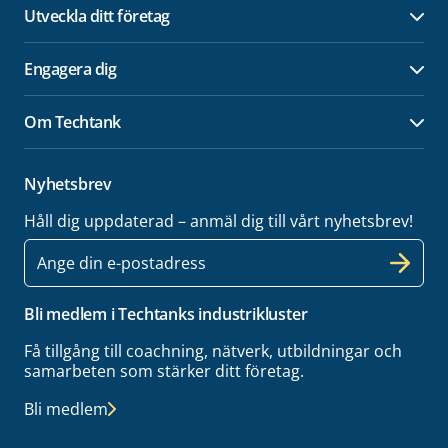
Utveckla ditt företag
Öpp
Engagera dig
Öpp
Om Techtank
Öpp
Nyhetsbrev
Håll dig uppdaterad – anmäl dig till vårt nyhetsbrev!
E-
post
Bli medlem i Techtanks industrikluster
Få tillgång till coachning, nätverk, utbildningar och
samarbeten som stärker ditt företag.
Bli medlem