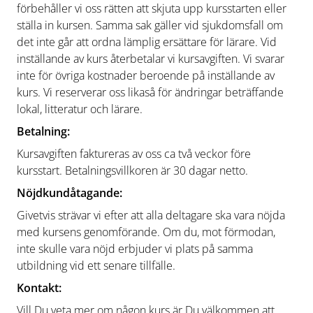
förbehåller vi oss rätten att skjuta upp kursstarten eller
ställa in kursen. Samma sak gäller vid sjukdomsfall om
det inte går att ordna lämplig ersättare för lärare. Vid
inställande av kurs återbetalar vi kursavgiften. Vi svarar
inte för övriga kostnader beroende på inställande av
kurs. Vi reserverar oss likaså för ändringar beträffande
lokal, litteratur och lärare.
Betalning:
Kursavgiften faktureras av oss ca två veckor före
kursstart. Betalningsvillkoren är 30 dagar netto.
Nöjdkundåtagande:
Givetvis strävar vi efter att alla deltagare ska vara nöjda
med kursens genomförande. Om du, mot förmodan,
inte skulle vara nöjd erbjuder vi plats på samma
utbildning vid ett senare tillfälle.
Kontakt:
Vill Du veta mer om någon kurs är Du välkommen att