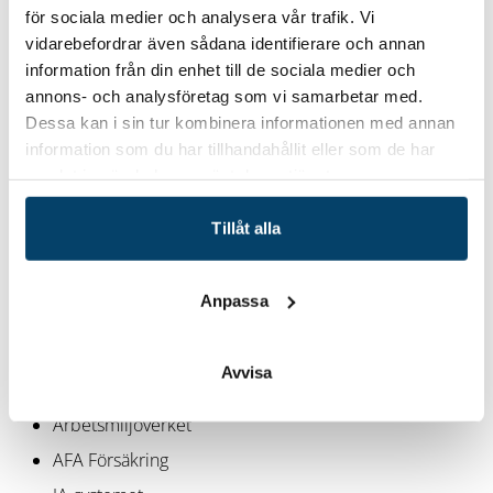
Resultat för organisationen
för sociala medier och analysera vår trafik. Vi
Organisationen får:
vidarebefordrar även sådana identifierare och annan
information från din enhet till de sociala medier och
Ökad kunskap om lagkrav och ansvar
annons- och analysföretag som vi samarbetar med.
En stärkt struktur i arbetsmiljöarbetet
Dessa kan i sin tur kombinera informationen med annan
Förbättrad riskmedvetenhet
information som du har tillhandahållit eller som de har
samlat in när du har använt deras tjänster.
Starkare samverkan mellan chefer och skyddsombud
Bättre förutsättningar för en säker och trivsam
Tillåt alla
arbetsmiljö
Anpassa
Verktyg och stöd i arbetsmiljöarbetet
Genomgång av stödresurser såsom:
Avvisa
Prevent
Arbetsmiljöverket
AFA Försäkring