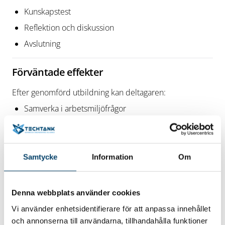
Kunskapstest
Reflektion och diskussion
Avslutning
Förväntade effekter
Efter genomförd utbildning kan deltagaren:
Samverka i arbetsmiljöfrågor
Undersöka och förebygga risker
Förstå hur en god arbetsmiljö bidrar till
verksamhetens resultat
Samtycke
Information
Om
Veta var relevant information och stöd finns
Vara redo för fördjupade utbildningar, exempelvis
Denna webbplats använder cookies
inom systematiskt arbetsmiljöarbete (SAM)
Vi använder enhetsidentifierare för att anpassa innehållet
och annonserna till användarna, tillhandahålla funktioner