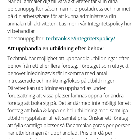
När du anmäler dig till våra aktiviteter tar vi in dina
personuppgifter såsom namn, e-postadress och namnet
på din arbetsgivare för att kunna administrera din
anmälan till aktiviteten. Läs mer i vår Integritetspolicy hur
vi behandlar
personuppgifter:
techtank.se/integritetspolicy/
Att upphandla en utbildning efter behov:
Techtank har möjlighet att upphandla utbildningar efter
behov från ett eller flera företag. Företaget som uttryckt
behovet inledningsvis får inkomma med antal
intresserade och inriktning/fokus på utbildningen.
Därefter kan utbildningen upphandlas under
förutsättning att vissa platser lämnas öppna för andra
företag att boka sig på. Det är därmed inte möjligt för ett
företag att boka & köpa en hel utbildning med samtliga
utbildningsplatser till ett samlat pris. Önskar ett företag
att fylla samtliga platser så får anmälan göras per person
när utbildningen är upphandlad. Pris blir då per