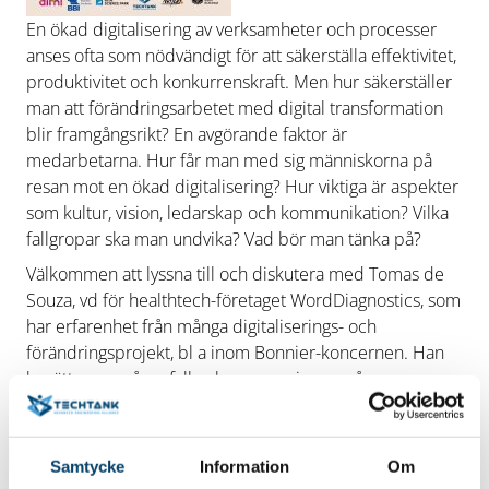
En ökad digitalisering av verksamheter och processer
anses ofta som nödvändigt för att säkerställa effektivitet,
produktivitet och konkurrenskraft. Men hur säkerställer
man att förändringsarbetet med digital transformation
blir framgångsrikt? En avgörande faktor är
medarbetarna. Hur får man med sig människorna på
resan mot en ökad digitalisering? Hur viktiga är aspekter
som kultur, vision, ledarskap och kommunikation? Vilka
fallgropar ska man undvika? Vad bör man tänka på?
Välkommen att lyssna till och diskutera med Tomas de
Souza, vd för healthtech-företaget WordDiagnostics, som
har erfarenhet från många digitaliserings- och
förändringsprojekt, bl a inom Bonnier-koncernen. Han
berättar om några fall och ger oss sin syn på
framgångsfaktorer för att få med sig medarbetarna i
förändringar som handlar om digital transformation.
Evenemanget är del av projektet CoDev tillsammans
Samtycke
Information
Om
med aktörerna ALMI, Blekinge Business Incubator, Blue