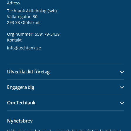
Adress
Techtank Aktiebolag (svb)
Vällaregatan 30
293 38 Olofström
Org.nummer: 559179-5439
Kontakt
info@techtank.se
Utveckla ditt företag
Öpp
Engagera dig
Öpp
Om Techtank
Öpp
Nyhetsbrev