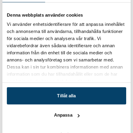
Science Park, Techtank, NetPort Science Park och
Region Blekinge, med finansiering från Europeiska
Denna webbplats använder cookies
Regionala Utvecklingsfonden.
Vi använder enhetsidentifierare för att anpassa innehållet
Anmälan
och annonserna till användarna, tillhandahålla funktioner
för sociala medier och analysera vår trafik. Vi
Anmäl dig här
senast den 7 september. Webbinariet
vidarebefordrar även sådana identifierare och annan
sänds via Teams. Länk skickas ut via e-post senast dagen
information från din enhet till de sociala medier och
innan. För mer information kontakta: Jörgen Adolfsson,
annons- och analysföretag som vi samarbetar med.
jorgen.adolfsson@bluesciencepark.se
, 0709-918003
Dessa kan i sin tur kombinera informationen med annan
information som du har tillhandahållit eller som de har
samlat in när du har använt deras tjänster.
Datum/tid
Tillåt alla
2021-09-08
8 september 2021 kl. 09.00-10.00
Anpassa
Plats
Online