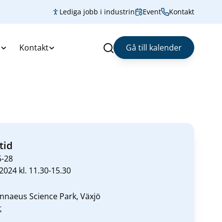
Lediga jobb i industrin
Event
Kontakt
s
Kontakt
Gå till kalender
Sök
tid
5-28
2024 kl. 11.30-15.30
innaeus Science Park, Växjö
t