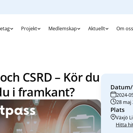
retag
Projekt
Medlemskap
Aktuellt
Om os
 och CSRD – Kör du
Datum/
 du i framkant?
2024-0
28 maj 
Plats
Växjö L
Hitta hi