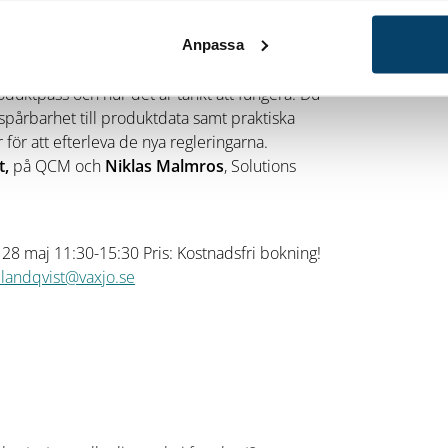
 Sweden berättar om det nya EU-direktivet som
Anpassa
ngel 13:15 -15:30
Digitala Produktpass
–
duktpass och hur det är tänkt att fungera. Du
 spårbarhet till produktdata samt praktiska
 för att efterleva de nya regleringarna.
t,
på
QCM och
Niklas Malmros
,
Solutions
 28 maj 11:30-15:30 Pris: Kostnadsfri bokning!
.landqvist@vaxjo.se