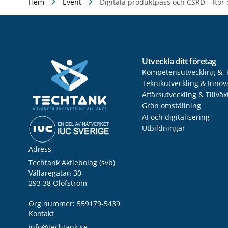
Hem
Event
Digitala produktpass och CSRD – Kör d
Utveckla ditt företag
Kompetensutveckling & -
Teknikutveckling & Innov
Affärsutveckling & Tillväx
Grön omställning
AI och digitalisering
Utbildningar
Adress
Techtank Aktiebolag (svb)
Vällaregatan 30
293 38 Olofström
Org.nummer: 559179-5439
Kontakt
info@techtank.se