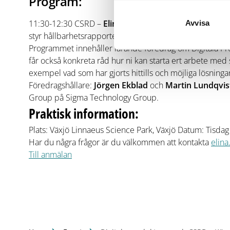
Program:
11:30-12:30 CSRD –
Elin Atlas-Björklund
från VATI of
Avvisa
styr hållbarhetsrapportering 12:30-13:15 Lunch och mi
Programmet innehåller lärande föredrag om Digitala Pro
får också konkreta råd hur ni kan starta ert arbete med
exempel vad som har gjorts hittills och möjliga lösningar
Föredragshållare:
Jörgen Ekblad
och
Martin Lundqvis
Group
på
Sigma Technology Group.
Praktisk information:
Plats: Växjö Linnaeus Science Park, Växjö Datum: Tisdag
Har du några frågor är du välkommen att kontakta
elina
Till anmälan