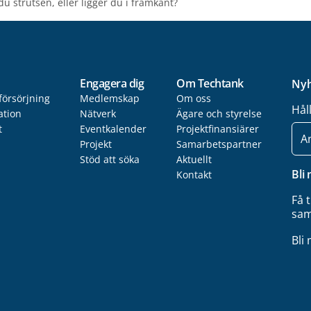
u strutsen, eller ligger du i framkant?
Engagera dig
Om Techtank
Nyh
försörjning
Medlemskap
Om oss
Hål
ation
Nätverk
Ägare och styrelse
t
Eventkalender
Projektfinansiärer
E-
post
Projekt
Samarbetspartner
Stöd att söka
Aktuellt
Bli
Kontakt
Få 
sam
Bli