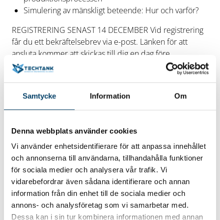
Simulering av mänskligt beteende: Hur och varför?
REGISTRERING SENAST 14 DECEMBER Vid registrering
får du ett bekräftelsebrev via e-post. Länken för att
ansluta kommer att skickas till dig en dag före
evenemanget.
Till mer information och anmälan
Eventet
arrangeras av IUC Syd, Mobile Heights, Packbridge,
Svenskt Marintekniskt Forum samt Sustainable Business
Samtycke
Information
Om
Hub.
Denna webbplats använder cookies
Vi använder enhetsidentifierare för att anpassa innehållet
Datum/tid
och annonserna till användarna, tillhandahålla funktioner
2021-12-15
för sociala medier och analysera vår trafik. Vi
15 december 2021 kl. 14-16
vidarebefordrar även sådana identifierare och annan
Plats
information från din enhet till de sociala medier och
Online
annons- och analysföretag som vi samarbetar med.
Hitta hit
Dessa kan i sin tur kombinera informationen med annan