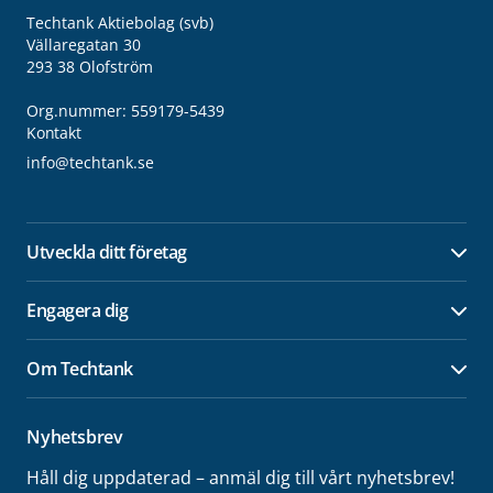
Techtank Aktiebolag (svb)
Vällaregatan 30
293 38 Olofström
Org.nummer: 559179-5439
Kontakt
info@techtank.se
Utveckla ditt företag
Öpp
Engagera dig
Öpp
Om Techtank
Öpp
Nyhetsbrev
Håll dig uppdaterad – anmäl dig till vårt nyhetsbrev!