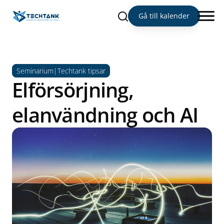
Sök
Gå till kalender
Seminarium|Techtank tipsar
Elförsörjning,
elanvändning och AI