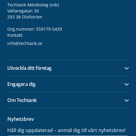
Techtank Aktiebolag (svb)
Vällaregatan 30
293 38 Olofström
Org.nummer: 559179-5439
Kontakt
info@techtank.se
Utveckla ditt företag
Öpp
Engagera dig
Öpp
Om Techtank
Öpp
Nyhetsbrev
Håll dig uppdaterad – anmäl dig till vårt nyhetsbrev!