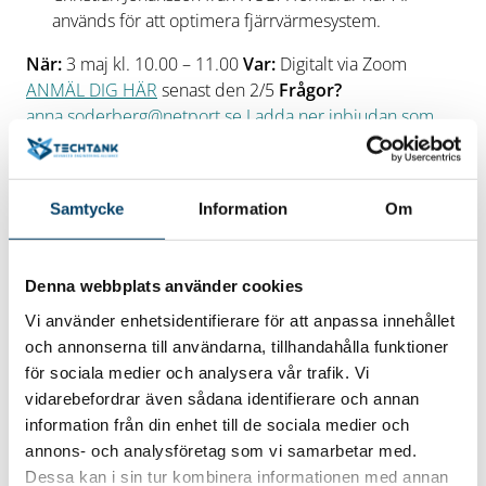
används för att optimera fjärrvärmesystem.
När:
3 maj kl. 10.00 – 11.00
Var:
Digitalt via Zoom
ANMÄL DIG HÄR
senast den 2/5
Frågor?
anna.soderberg@netport.se
Ladda ner inbjudan som
pdf
Samtycke
Information
Om
Denna webbplats använder cookies
Vi använder enhetsidentifierare för att anpassa innehållet
och annonserna till användarna, tillhandahålla funktioner
Datum/tid
för sociala medier och analysera vår trafik. Vi
2023-05-03
vidarebefordrar även sådana identifierare och annan
3 maj 2023 kl. 10-11
information från din enhet till de sociala medier och
Plats
annons- och analysföretag som vi samarbetar med.
Online
Dessa kan i sin tur kombinera informationen med annan