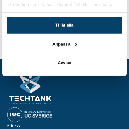
Hitta hit
information som du har tillhandahållit eller som de har
samlat in när du har använt deras tjänster.
Tillåt alla
Anpassa
Hem
Event
Elförsörjning, elanvändning och AI
Avvisa
Adress