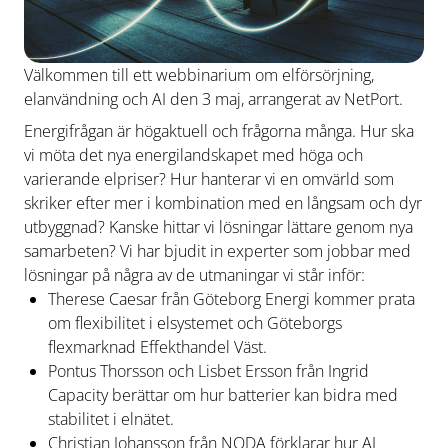
Välkommen till ett webbinarium om elförsörjning,
elanvändning och AI den 3 maj, arrangerat av NetPort.
Energifrågan är högaktuell och frågorna många. Hur ska
vi möta det nya energilandskapet med höga och
varierande elpriser? Hur hanterar vi en omvärld som
skriker efter mer i kombination med en långsam och dyr
utbyggnad? Kanske hittar vi lösningar lättare genom nya
samarbeten? Vi har bjudit in experter som jobbar med
lösningar på några av de utmaningar vi står inför:
Therese Caesar från Göteborg Energi kommer prata
om flexibilitet i elsystemet och Göteborgs
flexmarknad Effekthandel Väst.
Pontus Thorsson och Lisbet Ersson från Ingrid
Capacity berättar om hur batterier kan bidra med
stabilitet i elnätet.
Christian Johansson från NODA förklarar hur AI