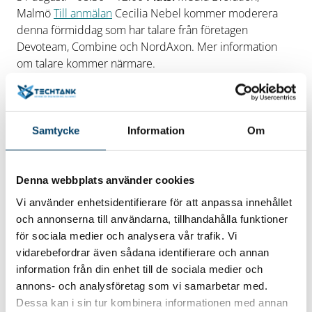
Malmö
Till anmälan
Cecilia Nebel kommer moderera
denna förmiddag som har talare från företagen
Devoteam, Combine och NordAxon. Mer information
om talare kommer närmare.
DigIT Hub AI är en del av EU:s satsning på att använda
digital teknik för att stimulera en grön och hållbar
återhämtning efter pandemin genom att hjälpa små och
medelstora företag förbättra sin verksamhet med hjälp
Samtycke
Information
Om
av artificiell intelligens (AI).
Denna webbplats använder cookies
Vi använder enhetsidentifierare för att anpassa innehållet
Datum/tid
och annonserna till användarna, tillhandahålla funktioner
för sociala medier och analysera vår trafik. Vi
2023-08-31
vidarebefordrar även sådana identifierare och annan
31 augusti 2023 kl. 08.30-12
information från din enhet till de sociala medier och
Plats
annons- och analysföretag som vi samarbetar med.
Media Evolution, Malmö
Dessa kan i sin tur kombinera informationen med annan
Hitta hit