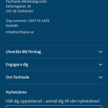
Techtank Aktiebolag (svb)
Vällaregatan 30
293 38 Olofström
Org.nummer: 559179-5439
Kontakt
info@techtank.se
Utveckla ditt företag
Öpp
Engagera dig
Öpp
Om Techtank
Öpp
Nyhetsbrev
Håll dig uppdaterad – anmäl dig till vårt nyhetsbrev!
E-