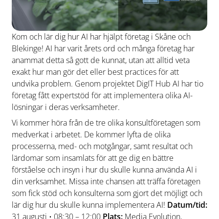
Kom och lär dig hur AI har hjälpt företag i Skåne och
Blekinge! AI har varit årets ord och många företag har
anammat detta så gott de kunnat, utan att alltid veta
exakt hur man gör det eller best practices för att
undvika problem. Genom projektet DigIT Hub AI har tio
företag fått expertstöd för att implementera olika AI-
lösningar i deras verksamheter.
Vi kommer höra från de tre olika konsultföretagen som
medverkat i arbetet. De kommer lyfta de olika
processerna, med- och motgångar, samt resultat och
lärdomar som insamlats för att ge dig en bättre
förståelse och insyn i hur du skulle kunna använda AI i
din verksamhet. Missa inte chansen att träffa företagen
som fick stöd och konsulterna som gjort det möjligt och
lär dig hur du skulle kunna implementera AI!
Datum/tid:
31 augusti • 08:30 – 12:00
Plats:
Media Evolution,