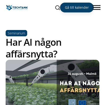
Sök
Gå till kalender
Seminarium
Har AI någon
affärsnytta?