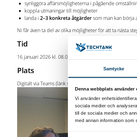
synliggöra affärsmöjligheterna i pågående omställni
koppla utmaningar till möjligheter
landa i
2–3 konkreta åtgärder
som man kan börja a
Ni får även ta del av olika möjligheter för att ta nästa ste
Tid
16 januari 2026 kl. 08.00-09.00
Plats
Samtycke
Digitalt via Teams (länk skickas ut via e-post senast da
Denna webbplats använder 
Vi använder enhetsidentifierar
sociala medier och analysera 
till de sociala medier och a
med annan information som du 