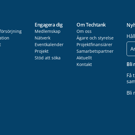
Engagera dig
Om Techtank
Nyh
försörjning
Medlemskap
Om oss
Hål
ation
Nätverk
Ägare och styrelse
t
Eventkalender
Projektfinansiärer
E-
post
Projekt
Samarbetspartner
Stöd att söka
Aktuellt
Bli
Kontakt
Få 
sam
Bli