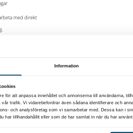
ngar
rbeta med direkt
g.
Information
gen innan mötet)
Till anmälan
cookies
e för att anpassa innehållet och annonserna till användarna, tillh
vår trafik. Vi vidarebefordrar även sådana identifierare och anna
nnons- och analysföretag som vi samarbetar med. Dessa kan i sin
har tillhandahållit eller som de har samlat in när du har använt 