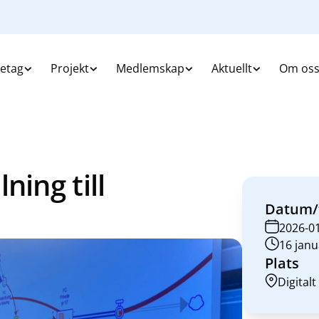
retag
Projekt
Medlemskap
Aktuellt
Om os
ning till
Datum/
2026-0
16 janu
Plats
Digitalt