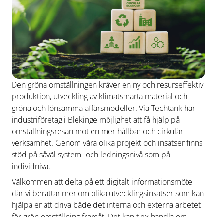
Den gröna omställningen kräver en ny och resurseffektiv
produktion, utveckling av klimatsmarta material och
gröna och lönsamma affärsmodeller. Via Techtank har
industriföretag i Blekinge möjlighet att få hjälp på
omställningsresan mot en mer hållbar och cirkulär
verksamhet. Genom våra olika projekt och insatser finns
stöd på såväl system- och ledningsnivå som på
individnivå.
Välkommen att delta på ett digitalt informationsmöte
där vi berättar mer om olika utvecklingsinsatser som kan
hjälpa er att driva både det interna och externa arbetet
för grön omställning framåt. Det kan t ex handla om