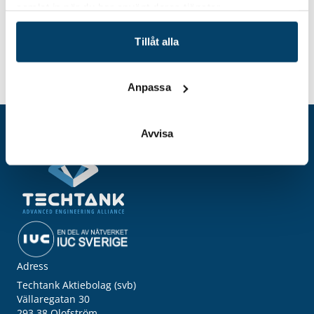
samlat in när du har använt deras tjänster.
Tillåt alla
Insatser för att ställa om mot en mer
Hem
Event
hållbar och cirkulär verksamhet
Anpassa
Avvisa
Adress
Techtank Aktiebolag (svb)
Vällaregatan 30
293 38 Olofström