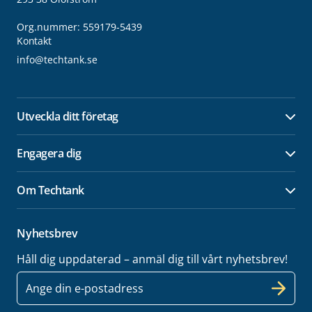
Org.nummer: 559179-5439
Kontakt
info@techtank.se
Utveckla ditt företag
Öpp
Engagera dig
Öpp
Om Techtank
Öpp
Nyhetsbrev
Håll dig uppdaterad – anmäl dig till vårt nyhetsbrev!
E-
post