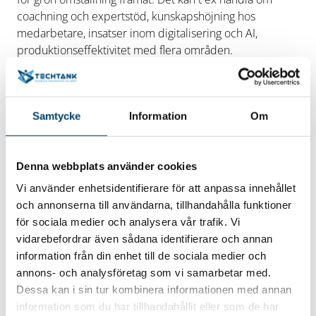
coachning och expertstöd, kunskapshöjning hos
medarbetare, insatser inom digitalisering och AI,
produktionseffektivitet med flera områden.
När:
Fredagen den 25 oktober kl. 07.45-08.30
Var:
Digitalt via Teams
Anmäl dig här
senast den 24
oktober. Länk kommer via e-post inför mötet.
Samtycke
Information
Om
Vi ses!
Denna webbplats använder cookies
Vi använder enhetsidentifierare för att anpassa innehållet
Datum/tid
och annonserna till användarna, tillhandahålla funktioner
2024-10-25
för sociala medier och analysera vår trafik. Vi
25 oktober 2024 kl. 07.45-08.30
vidarebefordrar även sådana identifierare och annan
Plats
information från din enhet till de sociala medier och
Digitalt
annons- och analysföretag som vi samarbetar med.
Dessa kan i sin tur kombinera informationen med annan
information som du har tillhandahållit eller som de har