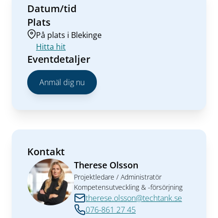
Datum/tid
Plats
På plats i Blekinge
Hitta hit
Eventdetaljer
Anmäl dig nu
Kontakt
Therese Olsson
Projektledare / Administratör
Kompetensutveckling & -försörjning
therese.olsson@techtank.se
076-861 27 45