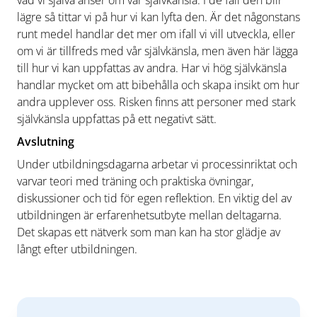
vad vi själva anser om vår självkänsla. I de fall den blir
lägre så tittar vi på hur vi kan lyfta den. Är det någonstans
runt medel handlar det mer om ifall vi vill utveckla, eller
om vi är tillfreds med vår självkänsla, men även här lägga
till hur vi kan uppfattas av andra. Har vi hög självkänsla
handlar mycket om att bibehålla och skapa insikt om hur
andra upplever oss. Risken finns att personer med stark
självkänsla uppfattas på ett negativt sätt.
Avslutning
Under utbildningsdagarna arbetar vi processinriktat och
varvar teori med träning och praktiska övningar,
diskussioner och tid för egen reflektion. En viktig del av
utbildningen är erfarenhetsutbyte mellan deltagarna.
Det skapas ett nätverk som man kan ha stor glädje av
långt efter utbildningen.