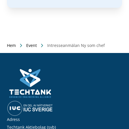
Hem
Event
Intresseanmälan Ny som chef
Adress
Techtank Aktiebolag (svb)