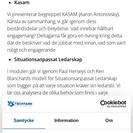
Kasam
Vi presenterar begreppet KASAM (Aaron Antonovsky),
Känsla av sammanhang, vi går igenom dess
beståndsdelar och betydelse. Vad innebär hållbart
engagemang? Deltagarna får göra en övning kring detta
där de beskriver vad de jobbat med innan, vad som varit
roligt och engagerande.
Situationsanpassat Ledarskap
I modulen går vi igenom Paul Herseys och Ken
Blanchards modell för Situationsanpassat Ledarskap
som bygger på att varje situation kräver sin ledarstil. Vi
lär oss analysera de olika behov som finns i varje
situation och därefter anpassa vår ledarstil. Beroende på
medarbetarens kompetens, uppgiftsmognad och
motivation så måste ledarstilen anpassas. Vi diskuterar
Samtycke
Information
Om
hur deltagarna leder sina grupper idag.
Feedback & kritik