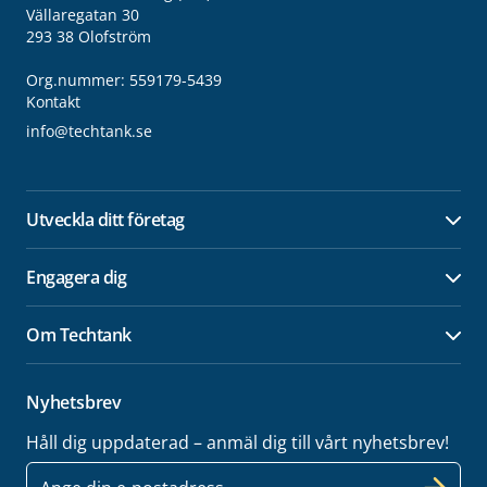
Vällaregatan 30
293 38 Olofström
Org.nummer: 559179-5439
Kontakt
info@techtank.se
Utveckla ditt företag
Öpp
Engagera dig
Öpp
Om Techtank
Öpp
Nyhetsbrev
Håll dig uppdaterad – anmäl dig till vårt nyhetsbrev!
E-