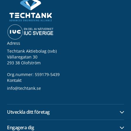
Adress
Techtank Aktiebolag (svb)
Vällaregatan 30
293 38 Olofström
Org.nummer: 559179-5439
Kontakt
info@techtank.se
Utveckla ditt företag
Öpp
Engagera dig
Öpp