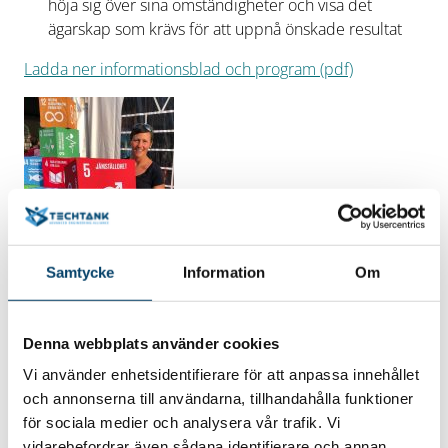
höja sig över sina omständigheter och visa det
ägarskap som krävs för att uppnå önskade resultat
Ladda ner informationsblad och program (pdf)
Inspiratör är Helena Tinnert från Good
Samtycke
Information
Om
Growth
Med en djup förankring i sina värderingar kopplar
Denna webbplats använder cookies
Helena Tinnert affärsnytta till hållbarhet med innovativa
tankar och målet i sikte. Helena har ett starkt
Vi använder enhetsidentifierare för att anpassa innehållet
engagemang, mest tydligt när hon leder och utmanar i
och annonserna till användarna, tillhandahålla funktioner
frågor om en rättvis, jämställd och hållbar värld. Helena
för sociala medier och analysera vår trafik. Vi
har jobbat inom svensk industri i 25 år där hon har haft
vidarebefordrar även sådana identifierare och annan