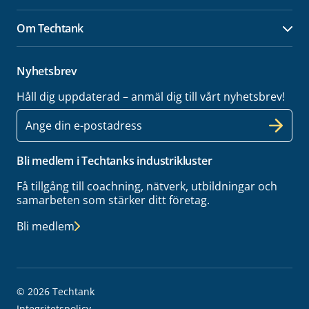
Om Techtank
Öpp
Nyhetsbrev
Håll dig uppdaterad – anmäl dig till vårt nyhetsbrev!
E-
post
Bli medlem i Techtanks industrikluster
Få tillgång till coachning, nätverk, utbildningar och
samarbeten som stärker ditt företag.
Bli medlem
© 2026 Techtank
Integritetspolicy