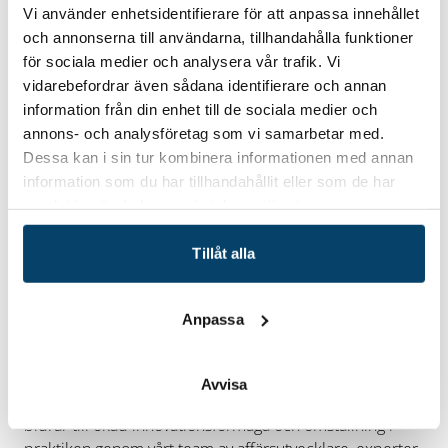
Pris
Vi använder enhetsidentifierare för att anpassa innehållet
och annonserna till användarna, tillhandahålla funktioner
Kickstart Hållbarhet är kostnadsfritt för deltagande
för sociala medier och analysera vår trafik. Vi
företag.
vidarebefordrar även sådana identifierare och annan
Anmäl dig här
Läs mer
information från din enhet till de sociala medier och
annons- och analysföretag som vi samarbetar med.
Vill du veta mer?
Dessa kan i sin tur kombinera informationen med annan
information som du har tillhandahållit eller som de har
Vill du veta mer om Kickstart Hållbarhet eller andra
samlat in när du har använt deras tjänster.
insatser inom Omställningslyftet, hör av dig till
bengt.gebert@techtank.se
, Techtank.
Tillåt alla
Omställningslyftet – Sveriges företag lyfter
klimatomställningen​. Sveriges företag är avgörande för
en positiv, hållbar utveckling. Omställningslyftet är ett
Anpassa
nationellt initiativ med syfte att underlätta affärsdriven
klimatomställning för små och medelstora företag. ​
Kärnan är företagsnära vägledning för att skapa hållbara,
Avvisa
konkurrenskraftiga och framtidssäkrade affärer. Vi
bidrar till ökad innovationsförmåga och omställning i