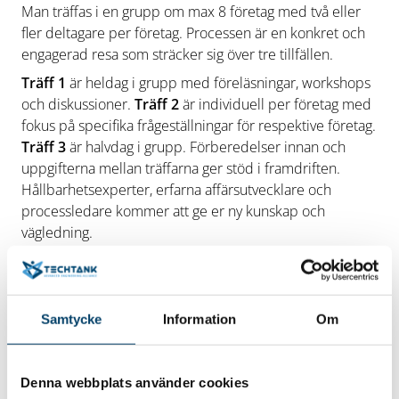
Man träffas i en grupp om max 8 företag med två eller
fler deltagare per företag. Processen är en konkret och
engagerad resa som sträcker sig över tre tillfällen.
Träff 1
är heldag i grupp med föreläsningar, workshops
och diskussioner.
Träff 2
är individuell per företag med
fokus på specifika frågeställningar för respektive företag.
Träff 3
är halvdag i grupp. Förberedelser innan och
uppgifterna mellan träffarna ger stöd i framdriften.
Hållbarhetsexperter, erfarna affärsutvecklare och
processledare kommer att ge er ny kunskap och
vägledning.
Datum och tid
Träff 1
27 april 2023 kl 9.00–15.00
Träff 2
Individuellt
Samtycke
Information
Om
möte
Träff 3
30 maj 2023 kl 9.00–12.00
Plats
Ronneby. Plats meddelas i god tid innan Träff 1.
Denna webbplats använder cookies