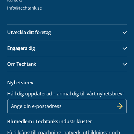
info@techtank.se
Utveckla ditt företag
Öpp
Engagera dig
Öpp
Om Techtank
Öpp
Nyhetsbrev
Håll dig uppdaterad – anmäl dig till vårt nyhetsbrev!
E-
post
Bli medlem i Techtanks industrikluster
Få tillgång till coachning, nätverk, utbildningar och