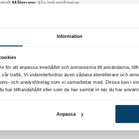
gitalt
Målgrupp:
Alla industriföretag
g 29 oktober kl 8-12 Träff 2: Ca 2 timmar, bokas
2Kontaktperson: Helena Tinnert E-
ka din plats
Information
cookies
a. En kickstartgrupp kommer att samla tio till tolv
som sträcker sig över tre tillfällen. I Kickstart
e för att anpassa innehållet och annonserna till användarna, tillh
l hållbarhetsexperter som erfarna
vår trafik. Vi vidarebefordrar även sådana identifierare och anna
g kommer att få:
nnons- och analysföretag som vi samarbetar med. Dessa kan i sin
har tillhandahållit eller som de har samlat in när du har använt 
r konkurrensfördelar och ökad lönsamhet.
get.
projekt på hemmaplan
Anpassa
t som drivs av IUC Sverige och finansieras av