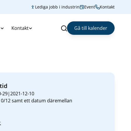
Lediga jobb i industrin
Event
Kontakt
s
Kontakt
Gå till kalender
Sök
tid
0-29|2021-12-10
10/12 samt ett datum däremellan
t