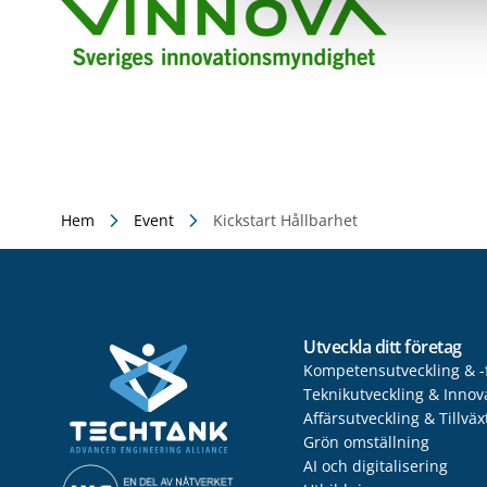
Hem
Event
Kickstart Hållbarhet
Utveckla ditt företag
Kompetensutveckling & -
Teknikutveckling & Innov
Affärsutveckling & Tillväx
Grön omställning
AI och digitalisering