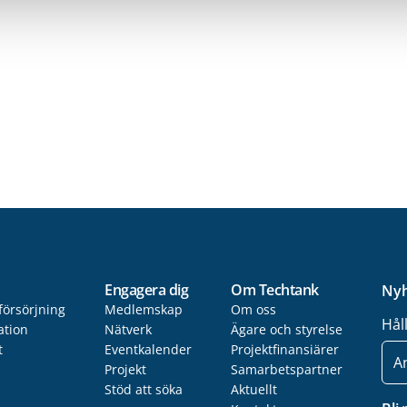
Engagera dig
Om Techtank
Nyh
försörjning
Medlemskap
Om oss
Hål
ation
Nätverk
Ägare och styrelse
t
Eventkalender
Projektfinansiärer
E-
post
Projekt
Samarbetspartner
Stöd att söka
Aktuellt