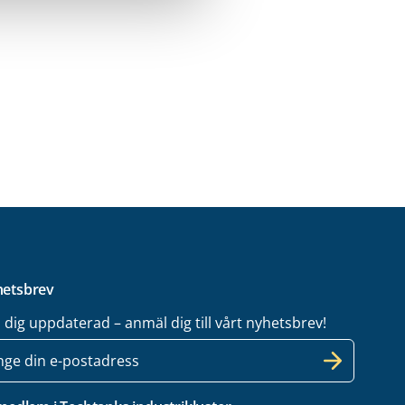
etsbrev
l dig uppdaterad – anmäl dig till vårt nyhetsbrev!