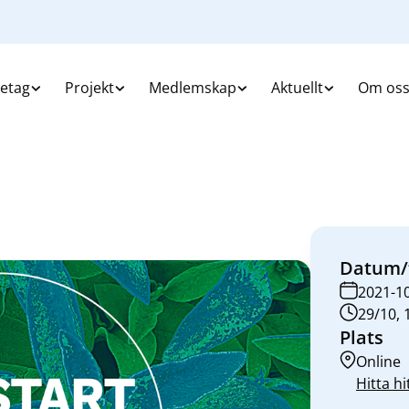
retag
Projekt
Medlemskap
Aktuellt
Om os
Datum/
2021-1
29/10, 
Plats
Online
Hitta hi