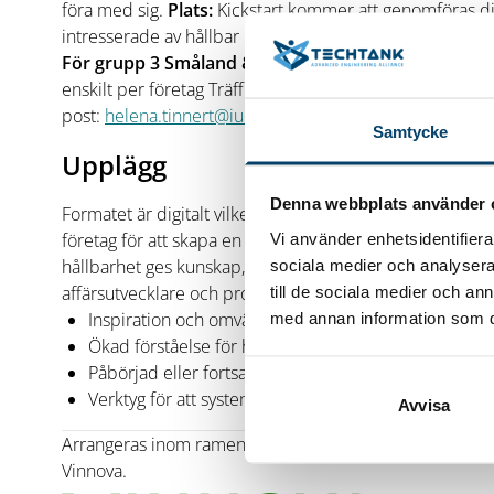
föra med sig.
Plats:
Kickstart kommer att genomföras di
intresserade av hållbar utveckling.
Tid:
Se inforuta
För grupp 3 Småland & Blekinge gäller:
Träff 1: Freda
enskilt per företag Träff 3: Fredag 10 december kl 8-1
post:
helena.tinnert@iuc-kalmar.se
Tel: 0761-854580
Bo
Samtycke
Upplägg
Denna webbplats använder 
Formatet är digitalt vilket ger möjlighet för fler att delt
företag för att skapa en konkret och engagerad gruppresa 
Vi använder enhetsidentifierar
hållbarhet ges kunskap, vägledning och verktyg av såvä
sociala medier och analysera 
affärsutvecklare och processledare.
Deltagande företa
till de sociala medier och a
Inspiration och omvärldskunskap kring hållbarhet
med annan information som du 
Ökad förståelse för hur hållbar affärsutveckling ge
Påbörjad eller fortsatt hållbarhetsprocess för företa
Verktyg för att systematiskt initiera och följa upp 
Avvisa
Arrangeras inom ramen för projektet Kickstart Hållbarhe
Vinnova.