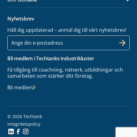
Öpp
Nyhetsbrev
Håll dig uppdaterad – anmäl dig till vårt nyhetsbrev!
E-
post
Bli medlem i Techtanks industrikluster
Få tillgång till coachning, nätverk, utbildningar och
samarbeten som stärker ditt företag.
Bli medlem
© 2026 Techtank
Integritetspolicy
Social Icon
Social Icon
Social Icon