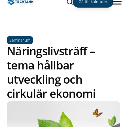
Sök
Gå till kalender
Seminarium
Näringslivsträff –
tema hållbar
utveckling och
cirkulär ekonomi