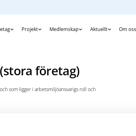
retag
Projekt
Medlemskap
Aktuellt
Om os
(stora företag)
ch som ligger i arbetsmiljöansvarigs roll och