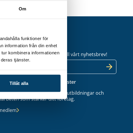
Om
andahålla funktioner för
etsbrev
n information från din enhet
 tur kombinera informationen
l dig uppdaterad – anmäl dig till vårt nyhetsbrev!
deras tjänster.
 medlem i Techtanks industrikluster
Tillåt alla
tillgång till coachning, nätverk, utbildningar och
arbeten som stärker ditt företag.
 medlem