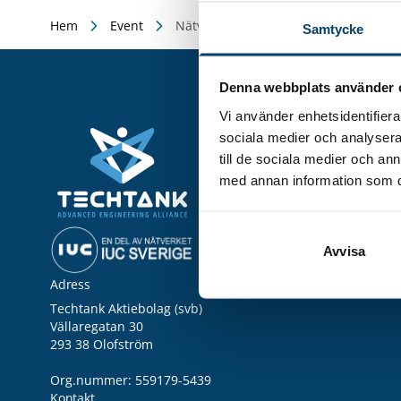
Hem
Event
Nätverk: Arbetsmiljö (stora företag)
Samtycke
Denna webbplats använder 
Vi använder enhetsidentifierar
Utveckla ditt företag
sociala medier och analysera 
Kompetensutveckling & -
till de sociala medier och a
Teknikutveckling & Innov
med annan information som du 
Affärsutveckling & Tillväx
Grön omställning
AI och digitalisering
Utbildningar
Avvisa
Adress
Techtank Aktiebolag (svb)
Vällaregatan 30
293 38 Olofström
Org.nummer: 559179-5439
Kontakt