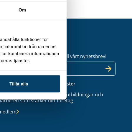
Om
andahålla funktioner för
etsbrev
n information från din enhet
 tur kombinera informationen
l dig uppdaterad – anmäl dig till vårt nyhetsbrev!
deras tjänster.
 medlem i Techtanks industrikluster
Tillåt alla
tillgång till coachning, nätverk, utbildningar och
arbeten som stärker ditt företag.
 medlem