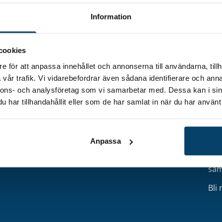
Information
cookies
e för att anpassa innehållet och annonserna till användarna, tillh
Engagera dig
Om Techtank
Nyh
vår trafik. Vi vidarebefordrar även sådana identifierare och anna
försörjning
Medlemskap
Om oss
nnons- och analysföretag som vi samarbetar med. Dessa kan i sin
Hål
ation
Nätverk
Ägare och styrelse
har tillhandahållit eller som de har samlat in när du har använt 
t
Eventkalender
Projektfinansiärer
E-
post
Projekt
Samarbetspartner
Stöd att söka
Aktuellt
Bli
Kontakt
Anpassa
Få 
sam
Bli