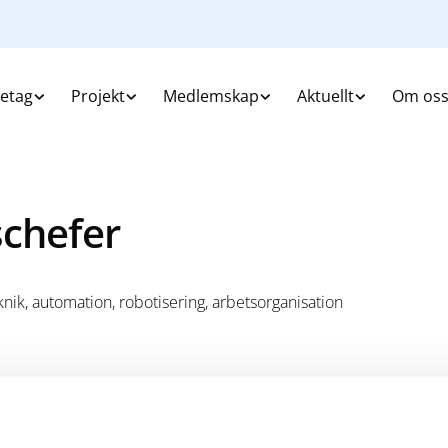
retag
Projekt
Medlemskap
Aktuellt
Om os
schefer
nik, automation, robotisering, arbetsorganisation