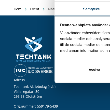
Hem
Event
Nätverk: Produktionschefer
Samtycke
Denna webbplats använder 
Vi använder enhetsidentifierar
Utveckla ditt företag
sociala medier och analysera 
Kompetensutveckling & -
till de sociala medier och a
Teknikutveckling & Innov
med annan information som du 
Affärsutveckling & Tillväx
Grön omställning
AI och digitalisering
Utbildningar
Avvisa
Adress
Techtank Aktiebolag (svb)
Vällaregatan 30
293 38 Olofström
Org.nummer: 559179-5439