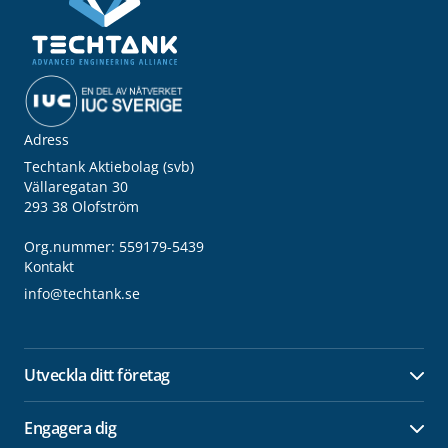
Adress
Techtank Aktiebolag (svb)
Vällaregatan 30
293 38 Olofström
Org.nummer: 559179-5439
Kontakt
info@techtank.se
Utveckla ditt företag
Öpp
Engagera dig
Öpp