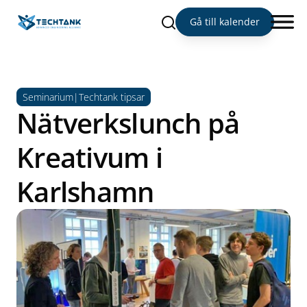
Sök
Gå till kalender
Seminarium|Techtank tipsar
Nätverkslunch på
Kreativum i
Karlshamn