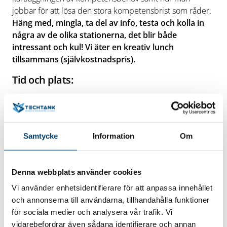
jobbar för att lösa den stora kompetensbrist som råder.
Häng med, mingla, ta del av info, testa och kolla in
några av de olika stationerna, det blir både
intressant och kul! Vi äter en kreativ lunch
tillsammans (självkostnadspris).
Tid och plats:
Kreativum i Karlshamn, fredagen den 12 januari kl 11.30
– 13.00 Välkommen med din anmälan direkt via länken
nedan, senast den 8 januari. kl 12.00 Har du några
Samtycke
Information
Om
frågor? Hör av dig till Fredrik Gummesson,
Teknikcollege, e-post
fredrik.gummesson@teknikcollege.se
Denna webbplats använder cookies
Klicka här för att komma till länk för anmälan
Vi använder enhetsidentifierare för att anpassa innehållet
och annonserna till användarna, tillhandahålla funktioner
för sociala medier och analysera vår trafik. Vi
vidarebefordrar även sådana identifierare och annan