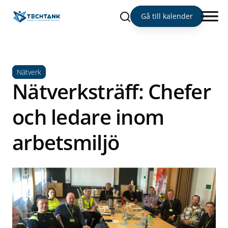
Sök
Gå till kalender
Nätverk
Nätverksträff: Chefer
och ledare inom
arbetsmiljö