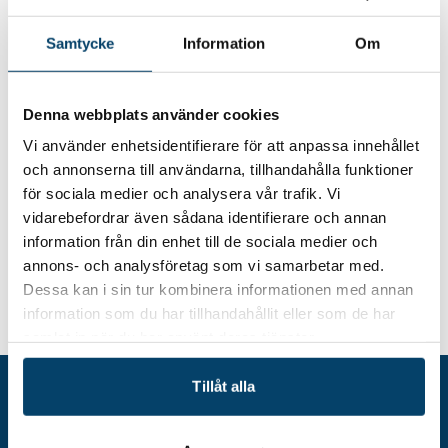
Datum/tid
Samtycke
Information
Om
2025-09-16
16 september 2025 kl. 13-14
Plats
Denna webbplats använder cookies
Digitalt
Vi använder enhetsidentifierare för att anpassa innehållet
och annonserna till användarna, tillhandahålla funktioner
för sociala medier och analysera vår trafik. Vi
vidarebefordrar även sådana identifierare och annan
information från din enhet till de sociala medier och
annons- och analysföretag som vi samarbetar med.
Dessa kan i sin tur kombinera informationen med annan
Nätverksträff: Chefer och ledare inom
information som du har tillhandahållit eller som de har
Hem
Event
arbetsmiljö
samlat in när du har använt deras tjänster.
Tillåt alla