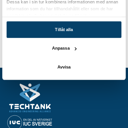
Dessa kan i sin tur kombinera informationen med annan
076-861 27 43
information som du har tillhandahållit eller som de har
samlat in när du har använt deras tjänster.
Tillåt alla
Anpassa
Nätverksträff: Chefer och ledare inom
Hem
Event
arbetsmiljö
Avvisa