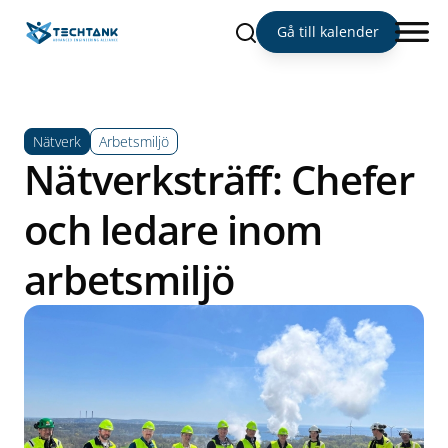
Sök
Gå till kalender
Nätverk
Arbetsmiljö
Nätverksträff: Chefer
och ledare inom
arbetsmiljö