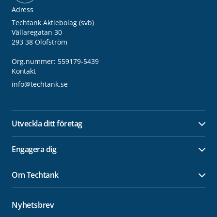
Adress
Techtank Aktiebolag (svb)
Vällaregatan 30
293 38 Olofström
Org.nummer: 559179-5439
Kontakt
info@techtank.se
Utveckla ditt företag
Öpp
Engagera dig
Öpp
Om Techtank
Öpp
Nyhetsbrev