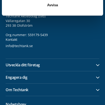
Avvisa
Adress
Techtank Aktiebolag (svb)
Vällaregatan 30
293 38 Olofström
Org.nummer: 559179-5439
Kontakt
info@techtank.se
Utveckla ditt företag
Öpp
Engagera dig
Öpp
Om Techtank
Öpp
Nyhetsbrev