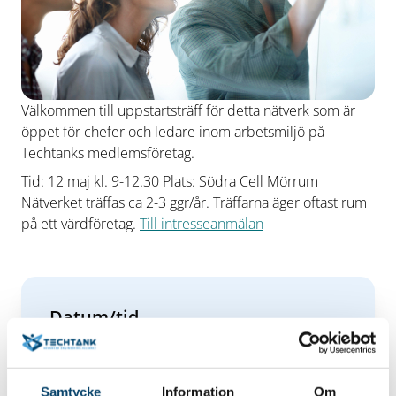
Välkommen till uppstartsträff för detta nätverk som är
öppet för chefer och ledare inom arbetsmiljö på
Techtanks medlemsföretag.
Tid: 12 maj kl. 9-12.30 Plats: Södra Cell Mörrum
Nätverket träffas ca 2-3 ggr/år. Träffarna äger oftast rum
på ett värdföretag.
Till intresseanmälan
Datum/tid
2023-05-12
12 maj 2023 kl. 09.00-12.30
Plats
Samtycke
Information
Om