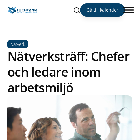
Sök
Gå till kalender
Nätverk
Nätverksträff: Chefer
och ledare inom
arbetsmiljö