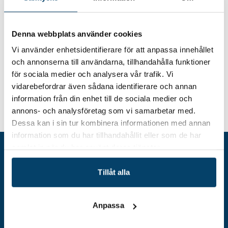
Södra Cell Mörrum
Hitta hit
Denna webbplats använder cookies
Vi använder enhetsidentifierare för att anpassa innehållet
och annonserna till användarna, tillhandahålla funktioner
för sociala medier och analysera vår trafik. Vi
vidarebefordrar även sådana identifierare och annan
information från din enhet till de sociala medier och
Nätverksträff: Chefer och ledare inom
annons- och analysföretag som vi samarbetar med.
Hem
Event
arbetsmiljö
Dessa kan i sin tur kombinera informationen med annan
information som du har tillhandahållit eller som de har
samlat in när du har använt deras tjänster.
Tillåt alla
Anpassa