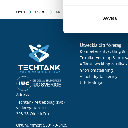
Hem
Event
Nätverksträff: Chefer och ledare inom 
Avvisa
Utveckla ditt företag
Kompetensutveckling & -
Teknikutveckling & Innov
Affärsutveckling & Tillväx
Grön omställning
AI och digitalisering
Utbildningar
Adress
Techtank Aktiebolag (svb)
Vällaregatan 30
293 38 Olofström
Org.nummer: 559179-5439