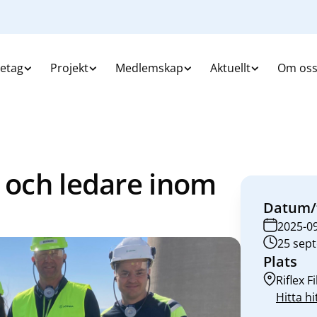
retag
Projekt
Medlemskap
Aktuellt
Om os
r och ledare inom
Datum/
2025-0
25 sept
Plats
Riflex 
Hitta hi