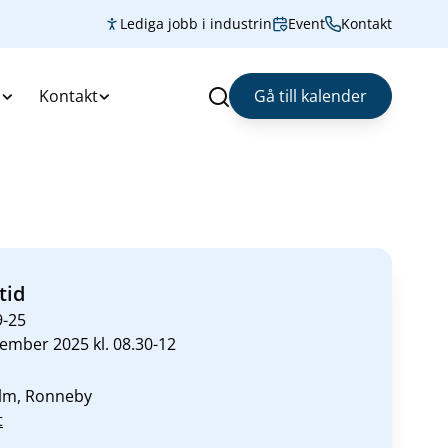
Lediga jobb i industrin
Event
Kontakt
s
Kontakt
Gå till kalender
Sök
tid
9-25
ember 2025 kl. 08.30-12
Film, Ronneby
t