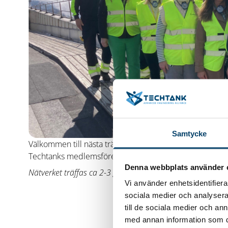
Samtycke
Välkommen till nästa träff för detta nätverk som är öppe
Techtanks medlemsföretag. Denna gång träffas vi på Ri
Denna webbplats använder 
Nätverket träffas ca 2-3 ggr/år. Träffarna äger oftast rum
Vi använder enhetsidentifierar
sociala medier och analysera 
till de sociala medier och a
med annan information som du 