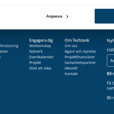
kvalitet
Anpassa
Engagera dig
Om Techtank
Nyh
försörjning
Medlemskap
Om oss
Hål
ation
Nätverk
Ägare och styrelse
t
Eventkalender
Projektfinansiärer
E-
post
Projekt
Samarbetspartner
Stöd att söka
Aktuellt
Bli
Kontakt
Få 
sam
Bli