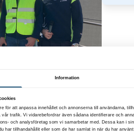
Information
t för chefer och ledare inom kvalitet på
flex Film i Ronneby den 2525 september.
cookies
 på ett värdföretag.
e för att anpassa innehållet och annonserna till användarna, tillh
vår trafik. Vi vidarebefordrar även sådana identifierare och anna
nnons- och analysföretag som vi samarbetar med. Dessa kan i sin
har tillhandahållit eller som de har samlat in när du har använt 