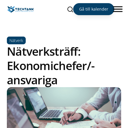
Sök
Gå till kalender
Nätverk
Nätverksträff:
Ekonomichefer/-
ansvariga