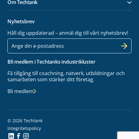
Om Techtank
Öpp
Nyhetsbrev
Håll dig uppdaterad – anmäl dig till vårt nyhetsbrev!
E-
post
Bli medlem i Techtanks industrikluster
Få tillgång till coachning, nätverk, utbildningar och
samarbeten som stärker ditt företag.
Bli medlem
© 2026 Techtank
Integritetspolicy
Social Icon
Social Icon
Social Icon