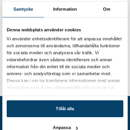
2024-08-27
27 augusti 2024 kl. 13-16
Samtycke
Information
Om
Plats
Triplan, Lönsboda
Denna webbplats använder cookies
Hitta hit
Vi använder enhetsidentifierare för att anpassa innehållet
och annonserna till användarna, tillhandahålla funktioner
för sociala medier och analysera vår trafik. Vi
vidarebefordrar även sådana identifierare och annan
information från din enhet till de sociala medier och
annons- och analysföretag som vi samarbetar med.
Dessa kan i sin tur kombinera informationen med annan
Nätverksträff: Ekonomichefer/-
Hem
Event
information som du har tillhandahållit eller som de har
ansvariga
samlat in när du har använt deras tjänster.
Tillåt alla
Anpassa