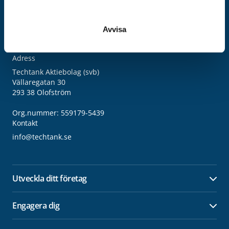
Avvisa
Adress
Techtank Aktiebolag (svb)
Vällaregatan 30
293 38 Olofström
Org.nummer: 559179-5439
Kontakt
info@techtank.se
Utveckla ditt företag
Öpp
Engagera dig
Öpp