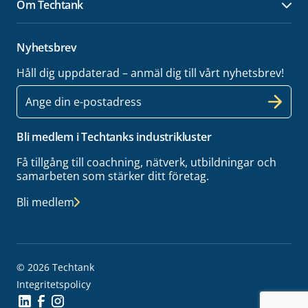
Om Techtank
Öpp
Nyhetsbrev
Håll dig uppdaterad – anmäl dig till vårt nyhetsbrev!
E-
post
Bli medlem i Techtanks industrikluster
Få tillgång till coachning, nätverk, utbildningar och
samarbeten som stärker ditt företag.
Bli medlem
© 2026 Techtank
Integritetspolicy
Social Icon
Social Icon
Social Icon