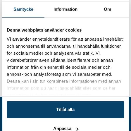
2026-02-26
26 februari 2026 kl. 9-12
Samtycke
Information
Om
Plats
Alfa Laval, Ronneby
Denna webbplats använder cookies
Hitta hit
Vi använder enhetsidentifierare för att anpassa innehållet
och annonserna till användarna, tillhandahålla funktioner
för sociala medier och analysera vår trafik. Vi
vidarebefordrar även sådana identifierare och annan
information från din enhet till de sociala medier och
annons- och analysföretag som vi samarbetar med.
Dessa kan i sin tur kombinera informationen med annan
Nätverksträff: Hållbarhetsansvariga på
Hem
Event
information som du har tillhandahållit eller som de har
stora företag
samlat in när du har använt deras tjänster.
Tillåt alla
Anpassa