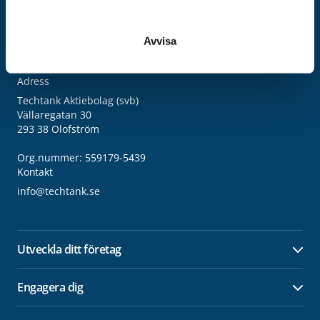
Avvisa
Adress
Techtank Aktiebolag (svb)
Vällaregatan 30
293 38 Olofström
Org.nummer: 559179-5439
Kontakt
info@techtank.se
Utveckla ditt företag
Öpp
Engagera dig
Öpp