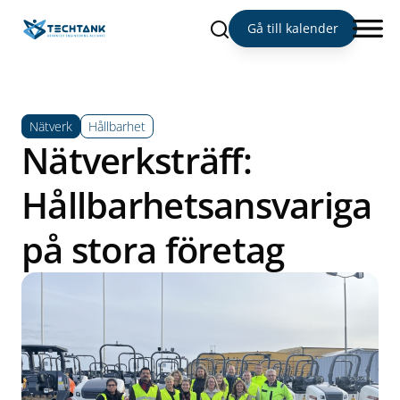
Sök
Gå till kalender
Nätverk
Hållbarhet
Nätverksträff:
Hållbarhetsansvariga
på stora företag