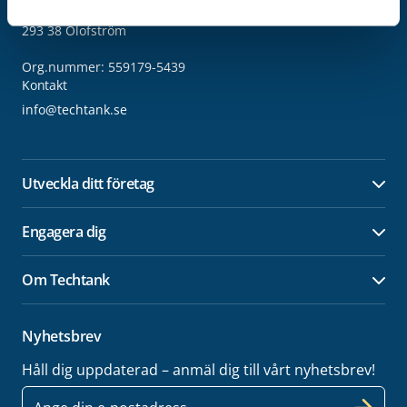
Vällaregatan 30
293 38 Olofström
Org.nummer: 559179-5439
Kontakt
info@techtank.se
Utveckla ditt företag
Öpp
Engagera dig
Öpp
Om Techtank
Öpp
Nyhetsbrev
Håll dig uppdaterad – anmäl dig till vårt nyhetsbrev!
E-