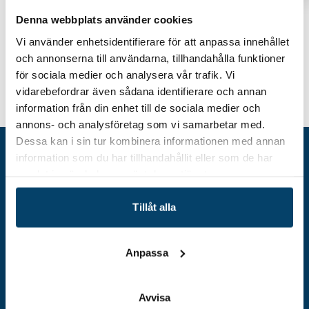
Denna webbplats använder cookies
Vi använder enhetsidentifierare för att anpassa innehållet
och annonserna till användarna, tillhandahålla funktioner
för sociala medier och analysera vår trafik. Vi
Nätverksträff: HR-
vidarebefordrar även sådana identifierare och annan
Hem
Event
Chefer/kompetensansvariga på stora
information från din enhet till de sociala medier och
företag (Top 12)
annons- och analysföretag som vi samarbetar med.
Dessa kan i sin tur kombinera informationen med annan
information som du har tillhandahållit eller som de har
samlat in när du har använt deras tjänster.
Tillåt alla
Anpassa
Adress
Avvisa
Techtank Aktiebolag (svb)