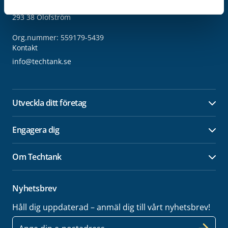
Vällaregatan 30
293 38 Olofström
Org.nummer: 559179-5439
Kontakt
info@techtank.se
Utveckla ditt företag
Öpp
Engagera dig
Öpp
Om Techtank
Öpp
Nyhetsbrev
Håll dig uppdaterad – anmäl dig till vårt nyhetsbrev!
E-