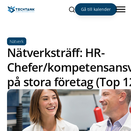
Sök
Gå till kalender
Nätverk
Nätverksträff: HR-
Chefer/kompetensansv
på stora företag (Top 1