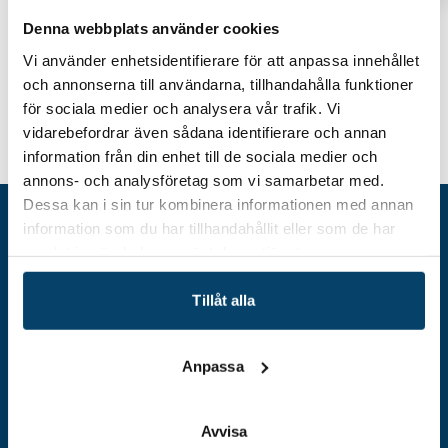
Denna webbplats använder cookies
Vi använder enhetsidentifierare för att anpassa innehållet
och annonserna till användarna, tillhandahålla funktioner
för sociala medier och analysera vår trafik. Vi
Nätverksträff: HR-
vidarebefordrar även sådana identifierare och annan
Hem
Event
Chefer/kompetensansvariga på stora
information från din enhet till de sociala medier och
företag (Top 12)
annons- och analysföretag som vi samarbetar med.
Dessa kan i sin tur kombinera informationen med annan
information som du har tillhandahållit eller som de har
samlat in när du har använt deras tjänster.
Tillåt alla
Anpassa
Adress
Avvisa
Techtank Aktiebolag (svb)