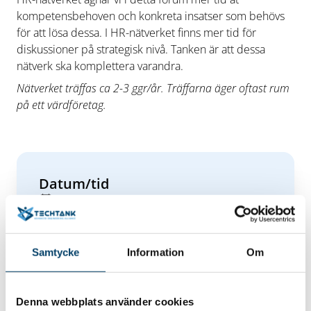
kompetensbehoven och konkreta insatser som behövs
för att lösa dessa. I HR-nätverket finns mer tid för
diskussioner på strategisk nivå. Tanken är att dessa
nätverk ska komplettera varandra.
Nätverket träffas ca 2-3 ggr/år. Träffarna äger oftast rum
på ett värdföretag.
Datum/tid
Tor 10 - Tor 10 September 2026
09:00 - 13:00
Plats
Samtycke
Information
Om
Saab Kockums, Karlskrona
Hitta hit
Välkommen att göra en intresseanmälan till
Denna webbplats använder cookies
nätverket om du inte redan är med!