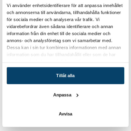
Eventdetaljer
Vi använder enhetsidentifierare för att anpassa innehållet
och annonserna till användarna, tillhandahålla funktioner
Anmäl dig nu
för sociala medier och analysera vår trafik. Vi
vidarebefordrar även sådana identifierare och annan
information från din enhet till de sociala medier och
annons- och analysföretag som vi samarbetar med.
Dessa kan i sin tur kombinera informationen med annan
information som du har tillhandahållit eller som de har
Kontakt
samlat in när du har använt deras tjänster.
Therese Olsson
Projektledare / Administratör
Tillåt alla
Kompetensutveckling & -försörjning
therese.olsson@techtank.se
076-861 27 45
Anpassa
Avvisa