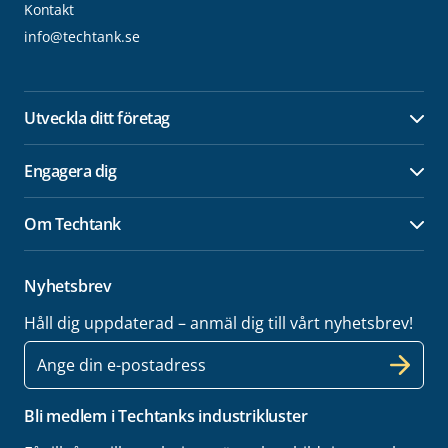
Kontakt
info@techtank.se
Utveckla ditt företag
Öpp
Engagera dig
Öpp
Om Techtank
Öpp
Nyhetsbrev
Håll dig uppdaterad – anmäl dig till vårt nyhetsbrev!
E-
post
Bli medlem i Techtanks industrikluster