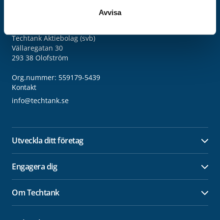
Avvisa
Adress
Techtank Aktiebolag (svb)
Vällaregatan 30
293 38 Olofström
Org.nummer: 559179-5439
Kontakt
info@techtank.se
Utveckla ditt företag
Öpp
Engagera dig
Öpp
Om Techtank
Öpp