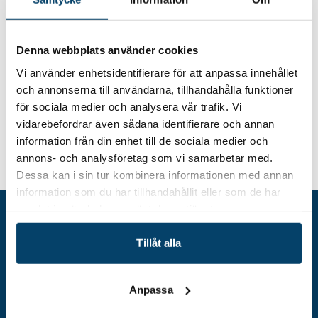
6 mars 2024 kl. 10.30-11.30
Plats
Digitalt
Denna webbplats använder cookies
Vi använder enhetsidentifierare för att anpassa innehållet
och annonserna till användarna, tillhandahålla funktioner
för sociala medier och analysera vår trafik. Vi
vidarebefordrar även sådana identifierare och annan
information från din enhet till de sociala medier och
annons- och analysföretag som vi samarbetar med.
Hem
Event
Nätverksträff: Lönespecialister
Dessa kan i sin tur kombinera informationen med annan
information som du har tillhandahållit eller som de har
samlat in när du har använt deras tjänster.
Tillåt alla
Anpassa