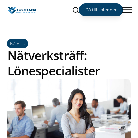
Sök
Gå till kalender
Nätverk
Nätverksträff:
Lönespecialister