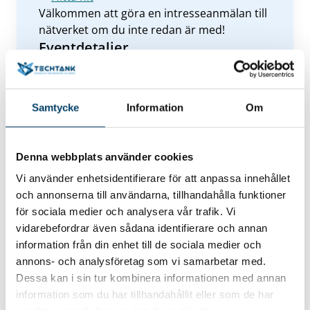
Välkommen att göra en intresseanmälan till
nätverket om du inte redan är med!
Eventdetaljer
Anmäl dig nu
Samtycke
Information
Om
Denna webbplats använder cookies
Kontakt
Vi använder enhetsidentifierare för att anpassa innehållet
och annonserna till användarna, tillhandahålla funktioner
Bengt Gebert
för sociala medier och analysera vår trafik. Vi
Industricoach / Projektledare Teknik &
vidarebefordrar även sådana identifierare och annan
Innovation / Produktionslyftet
bengt.gebert@techtank.se
information från din enhet till de sociala medier och
070-686 32 25
annons- och analysföretag som vi samarbetar med.
Dessa kan i sin tur kombinera informationen med annan
information som du har tillhandahållit eller som de har