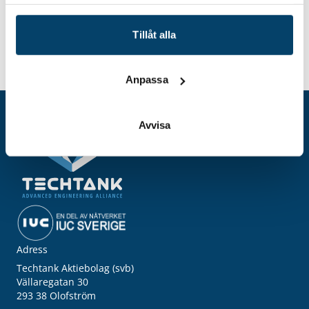
samlat in när du har använt deras tjänster.
Tillåt alla
Hem
Event
Nätverksträff: Produktionschefer
Anpassa
Avvisa
Adress
Techtank Aktiebolag (svb)
Vällaregatan 30
293 38 Olofström