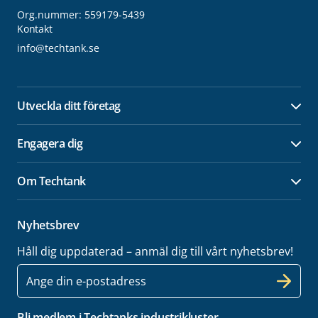
Org.nummer: 559179-5439
Kontakt
info@techtank.se
Utveckla ditt företag
Öpp
Engagera dig
Öpp
Om Techtank
Öpp
Nyhetsbrev
Håll dig uppdaterad – anmäl dig till vårt nyhetsbrev!
E-
post
Bli medlem i Techtanks industrikluster