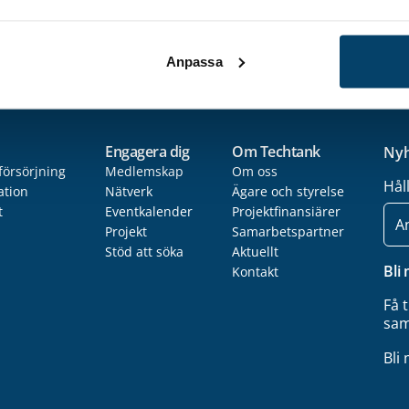
edelstora företag
Anpassa
Engagera dig
Om Techtank
Nyh
försörjning
Medlemskap
Om oss
Hål
ation
Nätverk
Ägare och styrelse
t
Eventkalender
Projektfinansiärer
E-
post
Projekt
Samarbetspartner
Stöd att söka
Aktuellt
Bli
Kontakt
Få 
sam
Bli