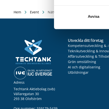
Hem
Event
Nätverksträff: VD/Platschefer i små/m
Avvisa
Utveckla ditt företag
Kompetensutveckling & -
Teknikutveckling & Innov
Affärsutveckling & Tillväx
Grön omställning
AI och digitalisering
Utbildningar
Adress
Techtank Aktiebolag (svb)
Vällaregatan 30
293 38 Olofström
Org.nummer: 559179-5439