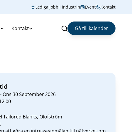
Lediga jobb i industrin
Event
Kontakt
s
Kontakt
Gå till kalender
Sök
tid
 - Ons 30 September 2026
 12:00
l Tailored Blanks, Olofström
t
 att göra en intresseanmälan till nätverket om