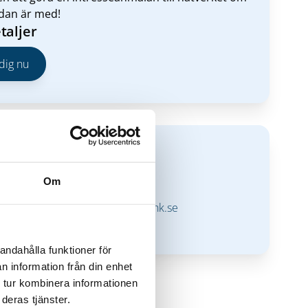
edan är med!
taljer
dig nu
t
Ingela Håkansson
Om
VD & Klusterledare
ingela.hakansson@techtank.se
076-861 27 43
andahålla funktioner för
n information från din enhet
 tur kombinera informationen
deras tjänster.