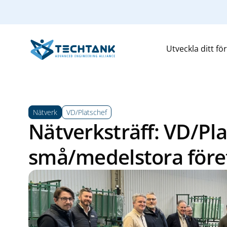
Utveckla ditt fö
Nätverk
VD/Platschef
Nätverksträff: VD/Pla
små/medelstora före