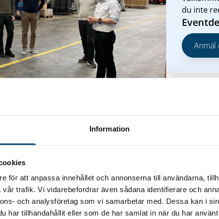
du inte r
Eventde
Anmäl 
Kontak
Information
D:ar/platschefer på Techtanks små/medelstora
i Olofström.
cookies
 på ett värdföretag.
e för att anpassa innehållet och annonserna till användarna, tillh
vår trafik. Vi vidarebefordrar även sådana identifierare och anna
nnons- och analysföretag som vi samarbetar med. Dessa kan i sin
har tillhandahållit eller som de har samlat in när du har använt 