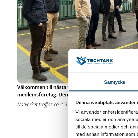
Samtycke
Välkommen till nästa träff för detta nätverk för V
medlemsföretag. Denna gång träffas vi på Baosteel 
Denna webbplats använder 
Nätverket träffas ca 2-3 ggr/år. Träffarna äger oftast rum
Vi använder enhetsidentifierar
sociala medier och analysera 
till de sociala medier och a
med annan information som du 