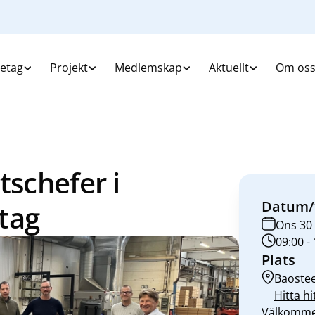
retag
Projekt
Medlemskap
Aktuellt
Om os
tschefer i
Datum/
tag
Ons 30
09:00 -
Plats
Baostee
Hitta hi
Välkommen