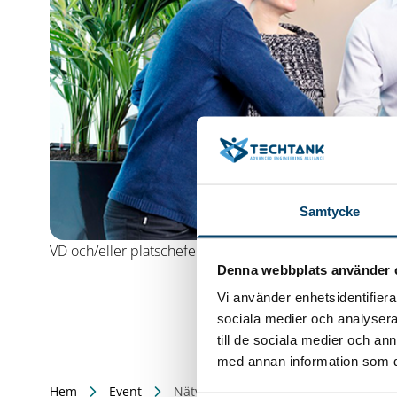
Samtycke
VD och/eller platschefer i Techtanks små/medelstora 
Denna webbplats använder 
Vi använder enhetsidentifierar
sociala medier och analysera 
till de sociala medier och a
med annan information som du 
Hem
Event
Nätverksträff: VD/Platschefer i små/m