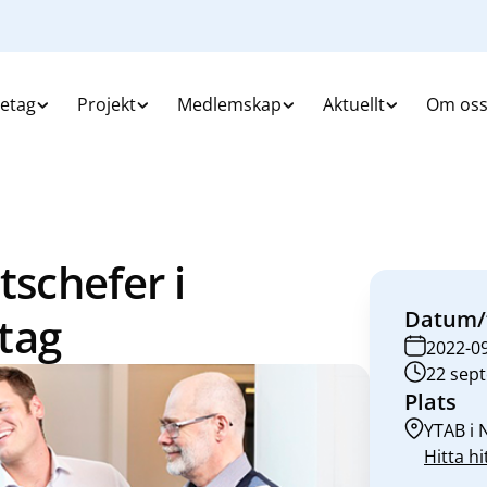
retag
Projekt
Medlemskap
Aktuellt
Om os
tschefer i
Datum/
tag
2022-0
22 sept
Plats
YTAB i
Hitta hi