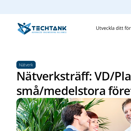
Utveckla ditt fö
Nätverk
Nätverksträff: VD/Pla
små/medelstora före