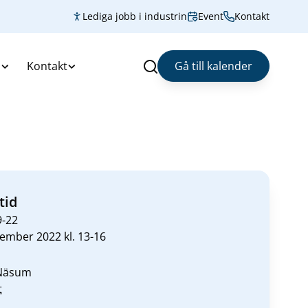
Lediga jobb i industrin
Event
Kontakt
s
Kontakt
Gå till kalender
Sök
tid
9-22
ember 2022 kl. 13-16
 Näsum
t