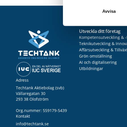
Avvisa
Utveckla ditt företag
Kompetensutveckling & -
Teknikutveckling & Innov
Affärsutveckling & Tillväx
Grön omställning
AI och digitalisering
Utbildningar
Adress
Techtank Aktiebolag (svb)
Vällaregatan 30
293 38 Olofström
Org.nummer: 559179-5439
Kontakt
info@techtank.se