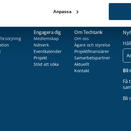
Anpassa
Engagera dig
Om Techtank
Nyh
försörjning
Medlemskap
Om oss
Hål
ation
Nätverk
Ägare och styrelse
t
Eventkalender
Projektfinansiärer
E-
post
Projekt
Samarbetspartner
Stöd att söka
Aktuellt
Bli
Kontakt
Få 
sam
Bli