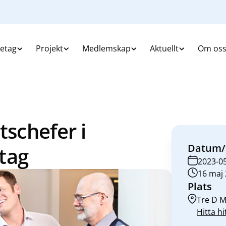
retag
Projekt
Medlemskap
Aktuellt
Om os
tschefer i
Datum/
tag
2023-0
16 maj 
Plats
Tre D M
Hitta hi