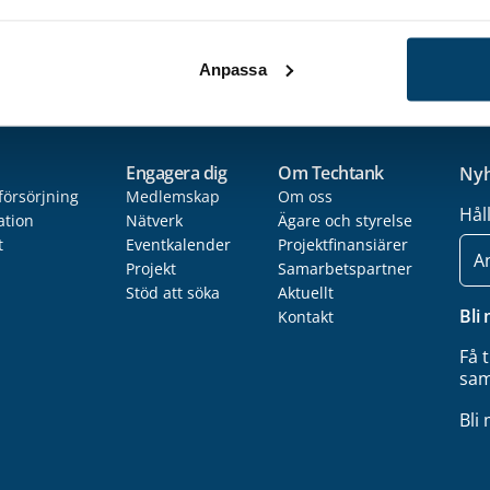
edelstora företag
Anpassa
Engagera dig
Om Techtank
Nyh
försörjning
Medlemskap
Om oss
Hål
ation
Nätverk
Ägare och styrelse
t
Eventkalender
Projektfinansiärer
E-
post
Projekt
Samarbetspartner
Stöd att söka
Aktuellt
Bli
Kontakt
Få 
sam
Bli