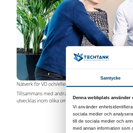
Samtycke
Nätverk för VD och/eller platschefer i Techtanks små/
Tillsammans med andra VD:ar och platschefer får du möj
Denna webbplats använder 
utvecklas inom olika områden som är viktiga för denna r
Vi använder enhetsidentifierar
sociala medier och analysera 
till de sociala medier och a
med annan information som du 