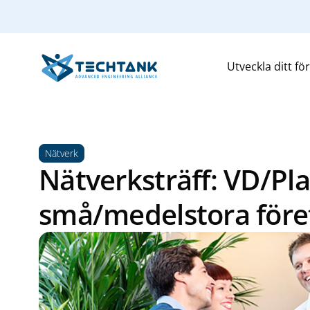
Utveckla ditt fö
Nätverk
Nätverksträff: VD/Pla
små/medelstora före