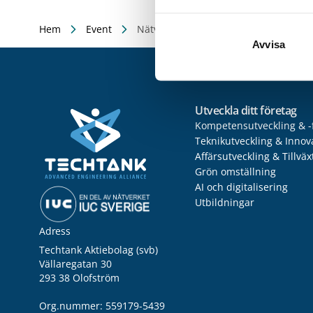
Hem
Event
Nätverksträff: VD/Platschefer i små/m
Avvisa
Utveckla ditt företag
Kompetensutveckling & -
Teknikutveckling & Innov
Affärsutveckling & Tillväx
Grön omställning
AI och digitalisering
Utbildningar
Adress
Techtank Aktiebolag (svb)
Vällaregatan 30
293 38 Olofström
Org.nummer: 559179-5439