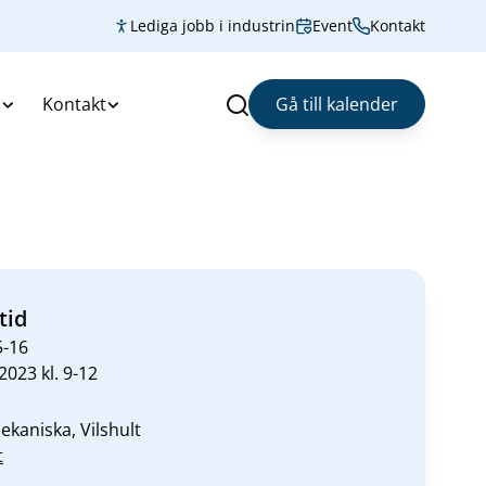
Lediga jobb i industrin
Event
Kontakt
s
Kontakt
Gå till kalender
Sök
tid
5-16
2023 kl. 9-12
ekaniska, Vilshult
t