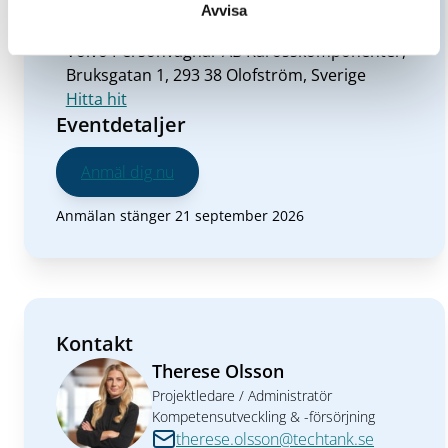
Avvisa
Plats
Volvo Personvagnar AB Karosskomponenter,
Bruksgatan 1, 293 38 Olofström, Sverige
Hitta hit
Eventdetaljer
Anmäl dig nu
Anmälan stänger 21 september 2026
Kontakt
Therese Olsson
Projektledare / Administratör
Kompetensutveckling & -försörjning
therese.olsson@techtank.se