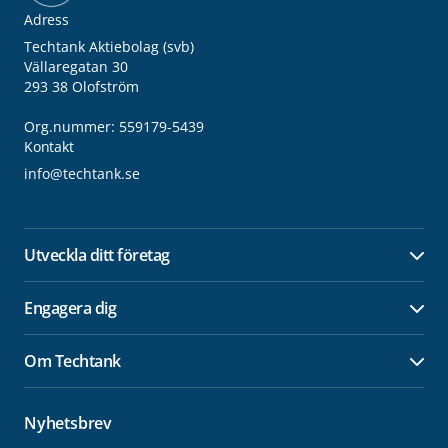
Adress
Techtank Aktiebolag (svb)
Vällaregatan 30
293 38 Olofström
Org.nummer: 559179-5439
Kontakt
info@techtank.se
Utveckla ditt företag
Öpp
Engagera dig
Öpp
Om Techtank
Öpp
Nyhetsbrev