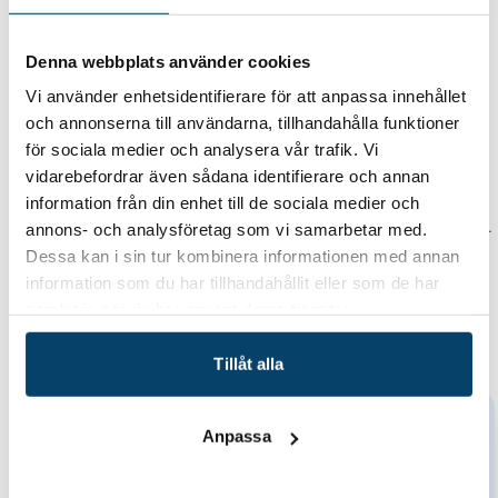
Pris:
Denna webbplats använder cookies
1–6 deltagare från samma företag:
8 200 kr/person
Vi använder enhetsidentifierare för att anpassa innehållet
7–11 deltagare från samma företag:
10 % rabatt
→
7
och annonserna till användarna, tillhandahålla funktioner
470 kr/person
för sociala medier och analysera vår trafik. Vi
12–17 deltagare från samma företag:
15 % rabatt
→
vidarebefordrar även sådana identifierare och annan
7 100 kr/person
information från din enhet till de sociala medier och
Vad ingår?
Maskiner, skydds- och förbrukningsmaterial.
annons- och analysföretag som vi samarbetar med.
Anpassning av innehåll för externa deltagare. 5 interna
Dessa kan i sin tur kombinera informationen med annan
tränare/utbildare på plats. Enklare frukost (fralla &
information som du har tillhandahållit eller som de har
kaffe/te), lunch och eftermiddagsfika ingår också.
samlat in när du har använt deras tjänster.
Tillåt alla
Datum/tid
Anpassa
Tis 29 - Tis 29 September 2026
07:00 - 16:00