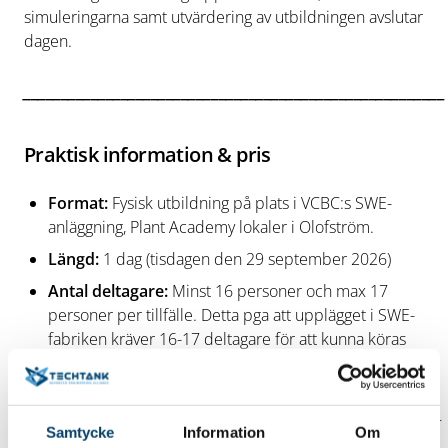
simuleringarna samt utvärdering av utbildningen avslutar
dagen.
________________________________________________________
Praktisk information & pris
Format:
Fysisk utbildning på plats i VCBC:s SWE-
anläggning, Plant Academy lokaler i Olofström.
Längd:
1 dag (tisdagen den 29 september 2026)
Antal deltagare:
Minst 16 personer och max 17
personer per tillfälle. Detta pga att upplägget i SWE-
fabriken kräver 16-17 deltagare för att kunna köras
effektivt.
Tid:
07.10-16:00 på Volvo Cars (Volvo Academy) i
Olofström. Samling & upphämtning sker i receptionen –
Samtycke
Information
Om
Ljushallen.